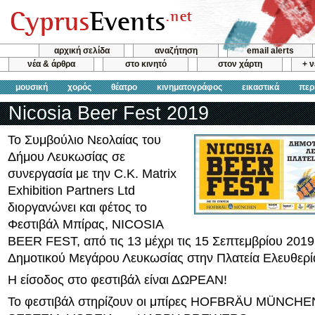
αρχική σελίδα
αναζήτηση
email alerts
νέα & άρθρα
στο κινητό
στον χάρτη
+ 
μουσική
χορός
θέατρο
κινηματογράφος
εικαστικά
περ
Nicosia Beer Fest 2019
Το Συμβούλιο Νεολαίας του
Δήμου Λευκωσίας σε
συνεργασία με την C.K. Matrix
Exhibition Partners Ltd
διοργανώνει και φέτος το
Φεστιβάλ Μπίρας, NICOSIA
BEER FEST, από τις 13 μέχρι τις 15 Σεπτεμβρίου 201
Δημοτικού Μεγάρου Λευκωσίας στην Πλατεία Ελευθερί
Η είσοδος στο φεστιβάλ είναι ΔΩΡΕΑΝ!
Το φεστιβάλ στηρίζουν οι μπίρες HOFBRÄU MÜNCH