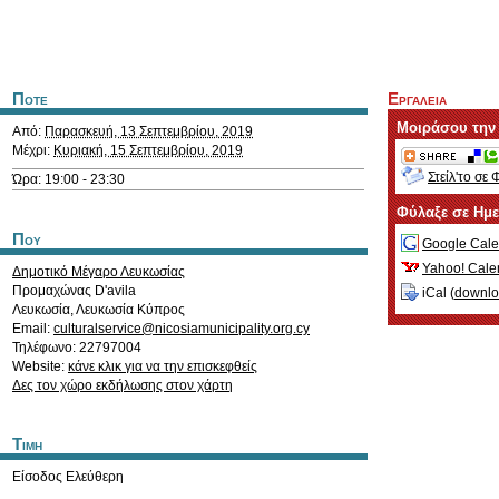
Ποτε
Εργαλεια
Μοιράσου την
Από:
Παρασκευή, 13 Σεπτεμβρίου, 2019
Μέχρι:
Κυριακή, 15 Σεπτεμβρίου, 2019
Στείλ'το σε 
Ώρα: 19:00 - 23:30
Φύλαξε σε Ημ
Που
Google Cale
Yahoo! Cale
Δημοτικό Μέγαρο Λευκωσίας
Προμαχώνας D'avila
iCal (
downl
Λευκωσία
,
Λευκωσία
Κύπρος
Email:
culturalservice@nicosiamunicipality.org.cy
Τηλέφωνο: 22797004
Website:
κάνε κλικ για να την επισκεφθείς
Δες τον χώρο εκδήλωσης στον χάρτη
Τιμη
Είσοδος Ελεύθερη