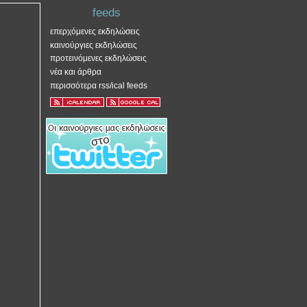
feeds
επερχόμενες εκδηλώσεις
καινούργιες εκδηλώσεις
προτεινόμενες εκδηλώσεις
νέα και άρθρα
περισσότερα rss/ical feeds