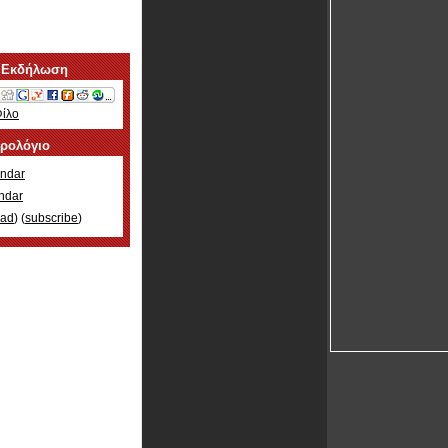
 Εκδήλωση
Φίλο
ερολόγιο
ndar
ndar
oad
) (
subscribe
)