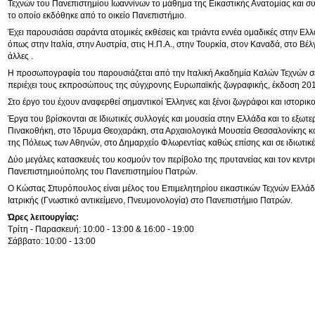
Τεχνών του Πανεπιστημίου Ιωαννίνων το μάθημα της Εικαστικής Ανατομίας και συ
το οποίο εκδόθηκε από το οικείο Πανεπιστήμιο.
Έχει παρουσιάσει σαράντα ατομικές εκθέσεις και τριάντα εννέα ομαδικές στην Ελλ
όπως στην Ιταλία, στην Αυστρία, στις Η.Π.Α., στην Τουρκία, στον Καναδά, στο Βέ
άλλες .
Η προσωπογραφία του παρουσιάζεται από την Ιταλική Ακαδημία Καλών Τεχνών σε
περιέχει τους εκπροσώπους της σύγχρονης Ευρωπαϊκής ζωγραφικής, έκδοση 20
Στο έργο του έχουν αναφερθεί σημαντικοί Έλληνες και ξένοι ζωγράφοι και ιστορικο
Έργα του βρίσκονται σε Ιδιωτικές συλλογές και μουσεία στην Ελλάδα και το εξωτε
Πινακοθήκη, στο Ίδρυμα Θεοχαράκη, στα Αρχαιολογικά Μουσεία Θεσσαλονίκης κ
της Πόλεως των Αθηνών, στο Δημαρχείο Φλωρεντίας καθώς επίσης και σε ιδιωτικέ
Δύο μεγάλες κατασκευές του κοσμούν τον περίβολο της πρυτανείας και τον κεντρ
Πανεπιστημιούπολης του Πανεπιστημίου Πατρών.
Ο Κώστας Σπυρόπουλος είναι μέλος του Επιμελητηρίου εικαστικών Τεχνών Ελλάδ
Ιατρικής (Γνωστικό αντικείμενο, Πνευμονολογία) στο Πανεπιστήμιο Πατρών.
Ώρες λειτουργίας:
Τρίτη - Παρασκευή: 10:00 - 13:00 & 16:00 - 19:00
Σάββατο: 10:00 - 13:00