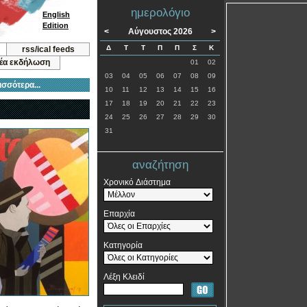
ημερολόγιο
English
Edition
<
Αύγουστος 2026
>
Δ
Τ
Τ
Π
Π
Σ
Κ
rss/ical feeds
νέα εκδήλωση
01
02
03
04
05
06
07
08
09
ισσότερα...
10
11
12
13
14
15
16
17
18
19
20
21
22
23
24
25
26
27
28
29
30
31
αναζήτηση
Χρονικό Διάστημα
Επαρχία
Κατηγορία
Λέξη Κλειδί