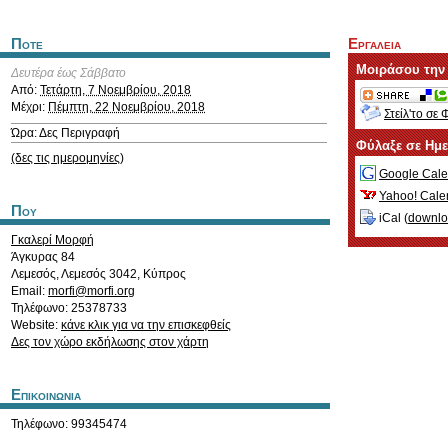
Ποτε
Εργαλεια
Μοιράσου την
Δευτέρα έως Σάββατο
Από:
Τετάρτη, 7 Νοεμβρίου, 2018
Μέχρι:
Πέμπτη, 22 Νοεμβρίου, 2018
Στείλ'το σε 
Ώρα: Δες Περιγραφή
Φύλαξε σε Ημ
(δες τις ημερομηνίες)
Google Cale
Yahoo! Cale
Που
iCal (
downl
Γκαλερί Μορφή
Άγκυρας 84
Λεμεσός
,
Λεμεσός
3042
,
Κύπρος
Email:
morfi@morfi.org
Τηλέφωνο: 25378733
Website:
κάνε κλικ για να την επισκεφθείς
Δες τον χώρο εκδήλωσης στον χάρτη
Επικοινωνια
Τηλέφωνο: 99345474