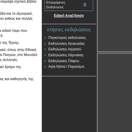
νέγραψε σχετικό βιβλίο
Επερχόμενες
0
Εκδηλώσεις
άδα και το εξωτερικό,
Ειδική Αναζήτηση
λγιο καθώς και πολλές
ετήσιες εκδηλώσεις
 ειδικό τόμο που
16.
Παγκύπριες εκδηλώσεις
ί της Τέχνης.
Εκδηλώσεις Λευκωσίας
Εκδηλώσεις Λεμεσού
ρικό, όπως στην Εθνική
αι Πατρών, στο Μουσείο
Εκδηλώσεις Λάρνακας
ς συλλογές.
Εκδηλώσεις Πάφου
Αγία Νάπα / Παραλίμνι
ικό δρόμο της
ας και καθηγητής της