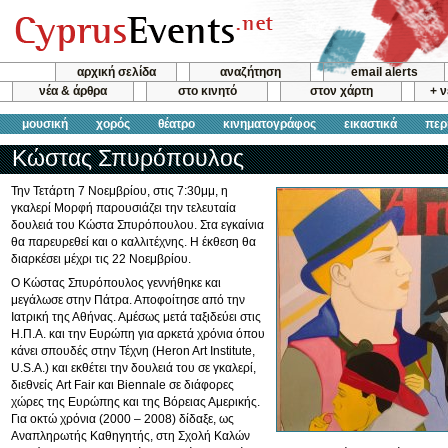
αρχική σελίδα
αναζήτηση
email alerts
νέα & άρθρα
στο κινητό
στον χάρτη
+ 
μουσική
χορός
θέατρο
κινηματογράφος
εικαστικά
περ
Κώστας Σπυρόπουλος
Την Τετάρτη 7 Νοεμβρίου, στις 7:30μμ, η
γκαλερί Μορφή παρουσιάζει την τελευταία
δουλειά του Κώστα Σπυρόπουλου. Στα εγκαίνια
θα παρευρεθεί και ο καλλιτέχνης. Η έκθεση θα
διαρκέσει μέχρι τις 22 Νοεμβρίου.
Ο Κώστας Σπυρόπουλος γεννήθηκε και
μεγάλωσε στην Πάτρα. Αποφοίτησε από την
Ιατρική της Αθήνας. Αμέσως μετά ταξιδεύει στις
Η.Π.Α. και την Ευρώπη για αρκετά χρόνια όπου
κάνει σπουδές στην Τέχνη (Heron Art Institute,
U.S.A.) και εκθέτει την δουλειά του σε γκαλερί,
διεθνείς Art Fair και Biennale σε διάφορες
χώρες της Ευρώπης και της Βόρειας Αμερικής.
Για οκτώ χρόνια (2000 – 2008) δίδαξε, ως
Αναπληρωτής Καθηγητής, στη Σχολή Καλών