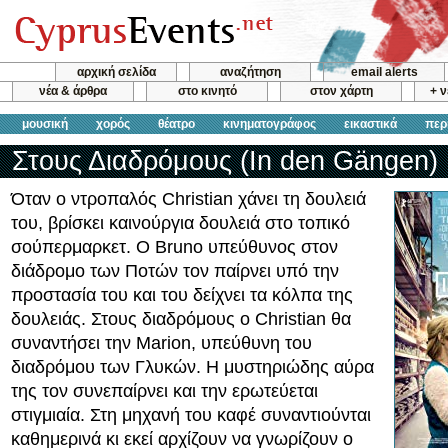
αρχική σελίδα
αναζήτηση
email alerts
νέα & άρθρα
στο κινητό
στον χάρτη
+ 
μουσική
χορός
θέατρο
κινηματογράφος
εικαστικά
περ
Στους Διαδρόμους (In den Gängen)
Όταν ο ντροπαλός Christian χάνει τη δουλειά
του, βρίσκει καινούργια δουλειά στο τοπικό
σούπερμαρκετ. Ο Bruno υπεύθυνος στον
διάδρομο των Ποτών τον παίρνει υπό την
προστασία του και του δείχνει τα κόλπα της
δουλειάς. Στους διαδρόμους ο Christian θα
συναντήσει την Marion, υπεύθυνη του
διαδρόμου των Γλυκών. Η μυστηριώδης αύρα
της τον συνεπαίρνει και την ερωτεύεται
στιγμιαία. Στη μηχανή του καφέ συναντιούνται
καθημερινά κι εκεί αρχίζουν να γνωρίζουν ο