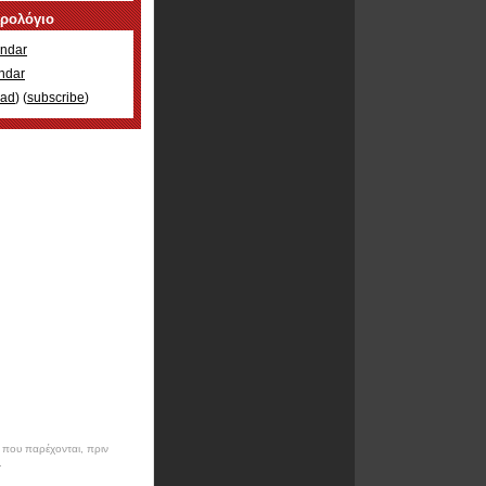
ερολόγιο
ndar
ndar
oad
) (
subscribe
)
ν που παρέχονται, πριν
.