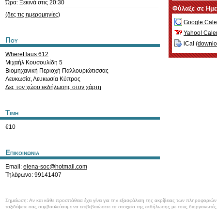
Ώρα: Ξεκινά στις 20:30
Φύλαξε σε Ημ
(δες τις ημερομηνίες)
Google Cale
Yahoo! Cale
Που
iCal (
downl
WhereHaus 612
Μιχαήλ Κουσουλίδη 5
Βιομηχανική Περιοχή Παλλουριώτισσας
Λευκωσία
,
Λευκωσία
Κύπρος
Δες τον χώρο εκδήλωσης στον χάρτη
Τιμη
€10
Επικοινωνια
Email:
elena-soc@hotmail.com
Τηλέφωνο: 99141407
Σημείωση: Αν και κάθε προσπάθεια έχει γίνει για την εξασφάλιση της ακρίβειας των πληροφοριώ
ταξιδέψετε σας συμβουλεύουμε να επιβεβαιώσετε τα στοιχεία της εκδήλωσης με τους διοργανωτές