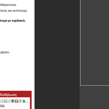
Μάρκετινγκ).
ητές και αντίστοιχες
άτομα με καρδιακές
τωβρίου.
 Εκδήλωση
Φίλο