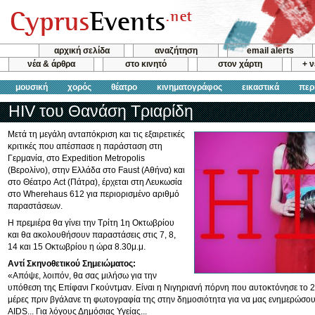
αρχική σελίδα
αναζήτηση
email alerts
νέα & άρθρα
στο κινητό
στον χάρτη
+ 
μουσική
χορός
θέατρο
κινηματογράφος
εικαστικά
περ
HIV του Θανάση Τριαρίδη
Μετά τη μεγάλη ανταπόκριση και τις εξαιρετικές
κριτικές που απέσπασε η παράσταση στη
Γερμανία, στο Expedition Metropolis
(Βερολίνο), στην Ελλάδα στο Faust (Αθήνα) και
στο Θέατρο Act (Πάτρα), έρχεται στη Λευκωσία
στο Wherehaus 612 για περιορισμένο αριθμό
παραστάσεων.
Η πρεμιέρα θα γίνει την Τρίτη 1η Οκτωβρίου
και θα ακολουθήσουν παραστάσεις στις 7, 8,
14 και 15 Οκτωβρίου η ώρα 8.30μ.μ.
Αντί Σκηνοθετικού Σημειώματος:
«Απόψε, λοιπόν, θα σας μιλήσω για την
υπόθεση της Επίφανι Γκούντμαν. Είναι η Νιγηριανή πόρνη που αυτοκτόνησε το 
μέρες πριν βγάλανε τη φωτογραφία της στην δημοσιότητα για να μας ενημερώσουν
AIDS... Για λόγους Δημόσιας Υγείας...