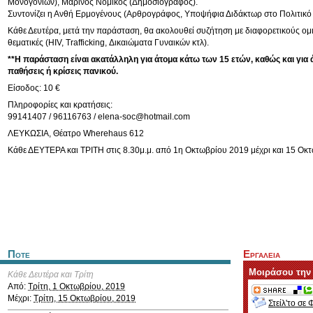
Μονογονιών), Μαρίνος Νομικός (Δημοσιογράφος).
Συντονίζει η Ανθή Ερμογένους (Αρθρογράφος, Υποψήφια Διδάκτωρ στο Πολιτικό 
Κάθε Δευτέρα, μετά την παράσταση, θα ακολουθεί συζήτηση με διαφορετικούς ομιλ
θεματικές (HIV, Trafficking, Δικαιώματα Γυναικών κτλ).
**Η παράσταση είναι ακατάλληλη για άτομα κάτω των 15 ετών, καθώς και για 
παθήσεις ή κρίσεις πανικού.
Είσοδος: 10 €
Πληροφορίες και κρατήσεις:
99141407 / 96116763 /
elena-soc@hotmail.com
ΛΕΥΚΩΣΙΑ, Θέατρο Wherehaus 612
Κάθε ΔΕΥΤΕΡΑ και ΤΡΙΤΗ στις 8.30μ.μ. από 1η Οκτωβρίου 2019 μέχρι και 15 Οκ
Ποτε
Εργαλεια
Μοιράσου την
Κάθε Δευτέρα και Τρίτη
Από:
Τρίτη, 1 Οκτωβρίου, 2019
Μέχρι:
Τρίτη, 15 Οκτωβρίου, 2019
Στείλ'το σε 