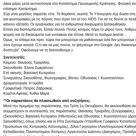
Δέκα μέρες μετά αυτοκτόνησε στο Κατάστημα Προσωρινής Κράτησης. Φυλακή είναι
επίσημα: Κατάστημα.
Είχε γίνει μεγάλος σαματάς τότε. Το θυμάστε, σωστά; Το Υπουργείο είχε δώσει σ
και φωτογραφίες με τις πόρνες που είχαν τον ιό του AIDS. Για να τις δούνε οι πελ
κάνουν εξέταση. Οι οργανώσεις για τα ανθρώπινα δικαιώματα ξεσηκώθηκαν.
Είπαν για διαπόμπευση. Είπαν πολλά. Πολύς κόσμος πήρε το μέρος τους. Ανθρω
φορείς για τα δικαιώματα των γυναικών και τέτοια. Μετά το πράγμα έκατσε...
Όμως, το είπαμε και πριν, τώρα πια μπορούμε να μαθαίνουμε όσα δεν μπορούμε 
όλοι έχουμε κινητά. Ό,τι και να μας πούνε, το ψάχνουμε στο Google. Δεν δικαιούμ
δυστυχία”. Οφείλουμε να τη διανοηθούμε.»
Συντελεστές:
Κείμενο: Θανάσης Τριαρίδης
Σκηνοθεσία: Έλενα Σωκράτους
Επί σκηνής: Βασιλική Κυπραίου
Συνεργάτης Σκηνοθέτης, Φωτογραφίες, Βίντεο: Οδυσσέας Ι. Κωνσταντίνου
Δραματουργία: Η ομάδα
Γραφιστικά: Πέτρος Ζάβρακας
Κορίτσι Αφίσας: Άνθια Μαρά
**Οι παραστάσεις θα πλαισιωθούν από συζητήσεις:
Mετά την πρεμιέρα της παράστασης, την Τρίτη 1η Οκτωβρίου, θα ακολουθήσει σ
συμμετέχουν οι συντελεστές της παράστασης: Θανάσης Τριαρίδης (Συγγραφέας),
(Σκηνοθέτις), Βασιλική Κυπραίου (Ηθοποιός) και Οδυσσέας Ι. Κωνσταντίνου (Δρ
Σκηνοθέτης), όπως επίσης και οι Ρίτα Σούπερμαν (Υπεύθυνη Γραφείου Καταπολ
Προσώπων της Κυπριακής Αστυνομίας), Ζέλια Γρηγορίου (Αναπληρώτρια Καθηγή
Εκπαίδευσης Πανεπιστημίου Κύπρου), Αργεντούλα Ιωάννου (Δικηγόρος, Πρόεδ