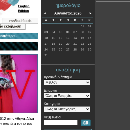
ημερολόγιο
English
Edition
<
Αύγουστος 2026
>
Δ
Τ
Τ
Π
Π
Σ
Κ
rss/ical feeds
νέα εκδήλωση
01
02
03
04
05
06
07
08
09
ισσότερα...
10
11
12
13
14
15
16
17
18
19
20
21
22
23
24
25
26
27
28
29
30
31
αναζήτηση
Χρονικό Διάστημα
Επαρχία
Κατηγορία
Λέξη Κλειδί
2012 στην Αθήνα. Δέκα
 πως έχει τον ιό του