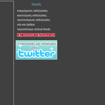
feeds
επερχόμενες εκδηλώσεις
καινούργιες εκδηλώσεις
προτεινόμενες εκδηλώσεις
νέα και άρθρα
περισσότερα rss/ical feeds