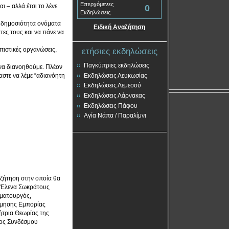
Επερχόμενες
 – αλλά έτσι το λένε
0
Εκδηλώσεις
τη δημοσιότητα ονόματα
Ειδική Αναζήτηση
άτες τους και να πάνε να
πιστικές οργανώσεις,
ετήσιες εκδηλώσεις
Παγκύπριες εκδηλώσεις
να διανοηθούμε. Πλέον
Εκδηλώσεις Λευκωσίας
αστε να λέμε “αδιανόητη
Εκδηλώσεις Λεμεσού
Εκδηλώσεις Λάρνακας
Εκδηλώσεις Πάφου
Αγία Νάπα / Παραλίμνι
υζήτηση στην οποία θα
 'Ελενα Σωκράτους
αματουργός,
έμησης Εμπορίας
τρια Θεωρίας της
ρος Συνδέσμου