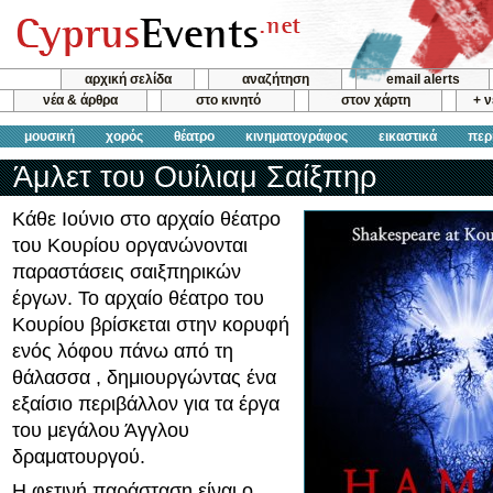
αρχική σελίδα
αναζήτηση
email alerts
νέα & άρθρα
στο κινητό
στον χάρτη
+ 
μουσική
χορός
θέατρο
κινηματογράφος
εικαστικά
περ
Άμλετ του Ουίλιαμ Σαίξπηρ
Κάθε Ιούνιο στο αρχαίο θέατρο
του Κουρίου οργανώνονται
παραστάσεις σαιξπηρικών
έργων. Το αρχαίο θέατρο του
Κουρίου βρίσκεται στην κορυφή
ενός λόφου πάνω από τη
θάλασσα , δημιουργώντας ένα
εξαίσιο περιβάλλον για τα έργα
του μεγάλου Άγγλου
δραματουργού.
Η φετινή παράσταση είναι ο