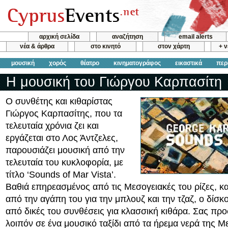
αρχική σελίδα
αναζήτηση
email alerts
νέα & άρθρα
στο κινητό
στον χάρτη
+ 
μουσική
χορός
θέατρο
κινηματογράφος
εικαστικά
περ
Η μουσική του Γιώργου Καρπασίτη
Ο συνθέτης και κιθαρίστας
Γιώργος Καρπασίτης, που τα
τελευταία χρόνια ζει και
εργάζεται στο Λος Άντζελες,
παρουσιάζει μουσική από την
τελευταία του κυκλοφορία, με
τίτλο ‘Sounds of Mar Vista’.
Βαθιά επηρεασμένος από τις Μεσογειακές του ρίζες, κ
από την αγάπη του για την μπλουζ και την τζαζ, ο δίσκο
από δικές του συνθέσεις για κλασσική κιθάρα. Σας πρ
λοιπόν σε ένα μουσικό ταξίδι από τα ήρεμα νερά της Μ