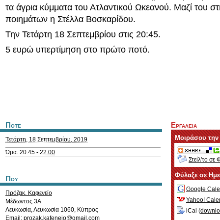
τα άγρια κύμματα του Ατλαντικού Ωκεανού. Μαζί του σ
ποιημάτων η Στέλλα Βοσκαρίδου.
Την Τετάρτη 18 Σεπτεμβρίου στις 20:45.
5 ευρώ υπερτίμηση στο πρώτο ποτό.
Ποτε
Εργαλεια
Μοιράσου την
Τετάρτη, 18 Σεπτεμβρίου, 2019
Ώρα: 20:45 -
22:00
Στείλ'το σε 
Φύλαξε σε Ημ
Που
Google Cale
Πρόζακ. Καφενείο
Yahoo! Cale
Μέδωντος 3Α
Λευκωσία
,
Λευκωσία
1060
,
Κύπρος
iCal (
downl
Email:
prozak.kafeneio@gmail.com