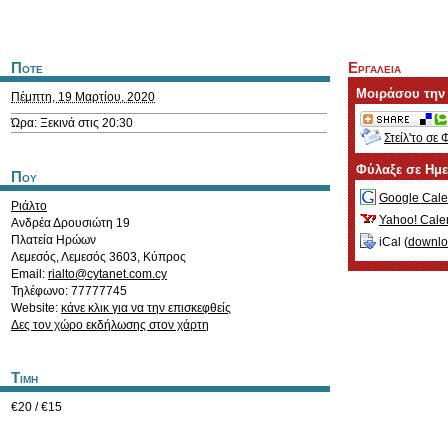
Ποτε
Εργαλεια
Μοιράσου την
Πέμπτη, 19 Μαρτίου, 2020
Ώρα: Ξεκινά στις 20:30
Στείλ'το σε 
Φύλαξε σε Ημ
Που
Google Cale
Ριάλτο
Yahoo! Cale
Ανδρέα Δρουσιώτη 19
Πλατεία Ηρώων
iCal (
downl
Λεμεσός
,
Λεμεσός
3603
,
Κύπρος
Email:
rialto@cytanet.com.cy
Τηλέφωνο: 77777745
Website:
κάνε κλικ για να την επισκεφθείς
Δες τον χώρο εκδήλωσης στον χάρτη
Τιμη
€20 / €15