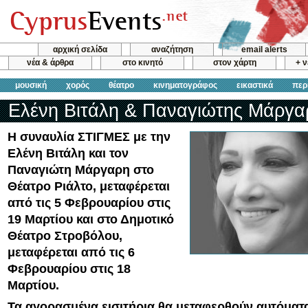
αρχική σελίδα
αναζήτηση
email alerts
νέα & άρθρα
στο κινητό
στον χάρτη
+ 
μουσική
χορός
θέατρο
κινηματογράφος
εικαστικά
περ
Ελένη Βιτάλη & Παναγιώτης Μάργα
Η συναυλία ΣΤΙΓΜΕΣ με την
Ελένη Βιτάλη και τον
Παναγιώτη Μάργαρη στο
Θέατρο Ριάλτο, μεταφέρεται
από τις 5 Φεβρουαρίου στις
19 Μαρτίου και στο Δημοτικό
Θέατρο Στροβόλου,
μεταφέρεται από τις 6
Φεβρουαρίου στις 18
Μαρτίου.
Τα αγορασμένα εισιτήρια θα μεταφερθούν αυτόματ