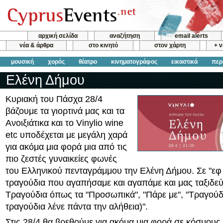
αρχική σελίδα
αναζήτηση
email alerts
νέα & άρθρα
στο κινητό
στον χάρτη
+ 
μουσική
χορός
θέατρο
κινηματογράφος
εικαστικά
περ
Ελένη Δήμου
Κυριακή του Πάσχα 28/4
βάζουμε τα γιορτινά μας και τα
Ανοιξιάτικα και το Vinylio wine
etc υποδέχεται με μεγάλη χαρά
για ακόμα μια φορά μια από τις
πιο ζεστές γυναικείες φωνές
του Ελληνικού πενταγράμμου την Ελένη Δήμου. Σε "εφ
τραγούδια που αγαπήσαμε και αγαπάμε και μας ταξιδε
Τραγούδια όπως τα "Προσωπικά", "Πάρε με", "Τραγούδ
τραγούδια λένε πάντα την αλήθεια)".
Στις 28/4 θα βρεθούμε για ακόμα μια φορά σε κόσμους