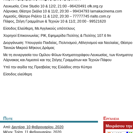
Λευκωσία, Cine Studio 10 & 12/2, 21:00 –96420491 ofk.org.cy
Λάρνακα, Θέατρο Σκάλα 10 & 11/2, 20:30 – 99434793 larnakacinema.com
Λεμεσός, Θέατρο Ριάλτο 11 & 12/2, 20:30 – 77777745 rialto.com.cy
Πάφος, Στέγη Γραμμάτων & Τεχνών 10 & 11/2, 20:00 - 99521620
Είσοδος Ελεύθερη, Με Αγγλικούς υπότιτλους
Χορηγοί Επικοινωνίας: ΡΙΚ, Εφημερίδα Πολίτης & Πολίτης 107.6 fm
Διοργάνωση: Υπουργείο Παιδείας, Πολιτισμού, Αθλητισμού και Νεολαίας, Θέατρο 
Ταινιών Μικρού Μήκους Δράμας
Με τη συνεργασία του Ομίλου Φίλων Κινηματογράφου Λευκωσίας, των Κινηματο
Λάρνακας και Λεμεσού και της Στέγης Γραμμάτων και Τεχνών Πάφου
Υπό την αιγίδα της Πρεσβείας της Ελλάδος στην Κύπρο
Είσοδος ελεύθερη
Ποτε
Εργαλεια
Μοιράσου την
Από:
Δευτέρα, 10 Φεβρουαρίου, 2020
Μέχρι:
Τρίτη, 11 Φεβρουαρίου, 2020