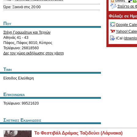
Στείλ'το σε 
Ώρα: Ξεκινά στις 20:00
Φύλαξε σε Ημ
Που
Google Cale
Yahoo! Cale
Στέγη Γραμμάτων και Τεχνών
Αθηνάς 41 - 43
iCal (
downl
Πάφος
,
Πάφος
8010
,
Κύπρος
Τηλέφωνο: 26818560
Δες τον χώρο εκδήλωσης στον χάρτη
Τιμη
Είσοδος Ελεύθερη
Επικοινωνια
Τηλέφωνο: 99521620
Σχετικες Εκδηλωσεις
Το Φεστιβάλ Δράμας Ταξιδεύει (Λάρνακα)