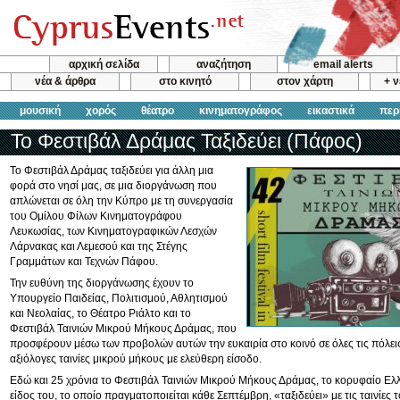
αρχική σελίδα
αναζήτηση
email alerts
νέα & άρθρα
στο κινητό
στον χάρτη
+ 
μουσική
χορός
θέατρο
κινηματογράφος
εικαστικά
περ
Το Φεστιβάλ Δράμας Ταξιδεύει (Πάφος)
Το Φεστιβάλ Δράμας ταξιδεύει για άλλη μια
φορά στο νησί μας, σε μια διοργάνωση που
απλώνεται σε όλη την Κύπρο με τη συνεργασία
του Ομίλου Φίλων Κινηματογράφου
Λευκωσίας, των Κινηματογραφικών Λεσχών
Λάρνακας και Λεμεσού και της Στέγης
Γραμμάτων και Τεχνών Πάφου.
Την ευθύνη της διοργάνωσης έχουν το
Υπουργείο Παιδείας, Πολιτισμού, Αθλητισμού
και Νεολαίας, το Θέατρο Ριάλτο και το
Φεστιβάλ Ταινιών Μικρού Μήκους Δράμας, που
προσφέρουν μέσω των προβολών αυτών την ευκαιρία στο κοινό σε όλες τις πόλει
αξιόλογες ταινίες μικρού μήκους με ελεύθερη είσοδο.
Εδώ και 25 χρόνια το Φεστιβάλ Ταινιών Μικρού Μήκους Δράμας, το κορυφαίο Ελλ
είδος του, το οποίο πραγματοποιείται κάθε Σεπτέμβρη, «ταξιδεύει» με τις ταινίες 