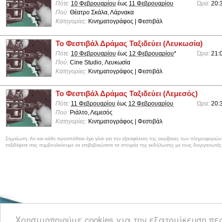
Πότε:
10 Φεβρουαρίου
έως
11 Φεβρουαρίου
Ώρα:
20:
Πού:
Θέατρο Σκάλα, Λάρνακα
Κατηγορίες:
Κινηματογράφος | Φεστιβάλ
Το Φεστιβάλ Δράμας Ταξιδεύει (Λευκωσία)
Πότε:
10 Φεβρουαρίου
έως
12 Φεβρουαρίου
*
Ώρα:
21:
Πού:
Cine Studio, Λευκωσία
Κατηγορίες:
Κινηματογράφος | Φεστιβάλ
Το Φεστιβάλ Δράμας Ταξιδεύει (Λεμεσός)
Πότε:
11 Φεβρουαρίου
έως
12 Φεβρουαρίου
Ώρα:
20:
Πού:
Ριάλτο, Λεμεσός
Κατηγορίες:
Κινηματογράφος | Φεστιβάλ
Σημείωση: Αν και κάθε προσπάθεια έχει γίνει για την εξασφάλιση της ακρίβειας των πληροφοριώ
ταξιδέψετε σας συμβουλεύουμε να επιβεβαιώσετε τα στοιχεία της εκδήλωσης με τους διοργανωτές
Καλωσορίσατε στο CyprusEvents.net, την Κυπριακή πύλη με νέα και πληροφο
Χρησιμοποιούμε cookies για την εξατομίκευση π