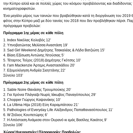
την Κύπρο αλλά και σε πολλές χώρες του κόσμου προβάλλοντας και διαδίδοντας 
κινηματογραφιστών.
Ένα μεγάλο μέρος των ταινιών που βραβεύθηκαν κατά τη διοργάνωση του 2019
φέτος στην Κύπρο μαζί με δύο ταινίες του 2018 που δεν προβλήθηκαν πέρσι. Πα
πρόγραμμα προβολών:
Πρόγραμμα 1ης μέρας σε κάθε πόλη
1. Index Νικόλας Κολοβός 12’
2. Υπνοβατώντας Μελίσσα Αναστάση 19’
3. Sad Girl Weekend Δημήτρης Τσακαλέας & Λήδα Βατζιώτη 15’
4. Βίαιη Εξίσωση Αντώνης Ντούσιας 5’
5. Τέταρτος Τοίχος (2018) Δημήτρης Γκότσης 10’
6. I’am Mackenzie Άρτεμις Αναστασιάδου 20’
7. Εξομολόγηση Ανδρέα Σιεηττάνης 22’
Σύνολο 103’
Πρόγραμμα 2ης μέρας σε κάθε πόλη
1. Sable Noire Θανάσης Τρουμπούκης 20’
2. Για Χρόνια Πλάγιαζα Νωρίς Ιάκωβος Παναγόπουλος 29’
3. Chopper Γιώργος Καψανάκης 10’
4. La Ultima Hija (2018) Εύη Καραμπάτσου 21’
5. Pathologies of Everyday Life Αλέξανδρος Παπαθανασόπουλος 11’
6. W Στέλιος Κουπετώρης 6’
7. Η Απόσταση Ανάμεσα στον Ουρανό κι εμάς Βασίλης Κεκάτος 9’
Σύνολο 106’
Χώροι/ Ημερομηνίες/ Πληροφορίες Προβολών: