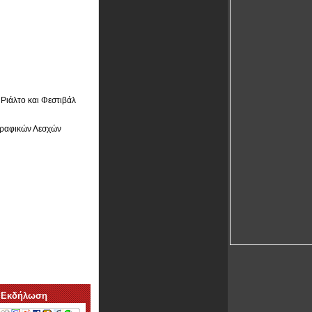
Ριάλτο και Φεστιβάλ
γραφικών Λεσχών
 Εκδήλωση