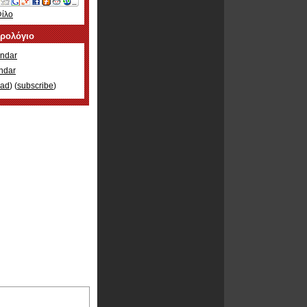
Φίλο
ερολόγιο
ndar
ndar
oad
) (
subscribe
)