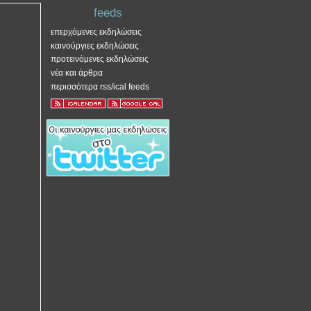
feeds
επερχόμενες εκδηλώσεις
καινούργιες εκδηλώσεις
προτεινόμενες εκδηλώσεις
νέα και άρθρα
περισσότερα rss/ical feeds