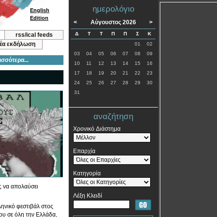
ημερολόγιο
English
Edition
<
Αύγουστος 2026
>
Δ
Τ
Τ
Π
Π
Σ
Κ
rss/ical feeds
νέα εκδήλωση
01
02
03
04
05
06
07
08
09
ισσότερα...
10
11
12
13
14
15
16
17
18
19
20
21
22
23
24
25
26
27
28
29
30
31
αναζήτηση
Χρονικό Διάστημα
Επαρχία
Κατηγορία
ς να απολαύσει
Λέξη Κλειδί
ηνικό φεστιβάλ στος
του σε όλη την Ελλάδα,