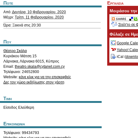
Ποτε
Εργαλεια
Μοιράσου την
Από:
Δευτέρα, 10 Φεβρουαρίου, 2020
Μέχρι:
Τρίτη, 11 Φεβρουαρίου, 2020
Στείλ'το σε 
Ώρα: Ξεκινά στις 20:30
Φύλαξε σε Ημ
Που
Google Cale
Yahoo! Cale
Θέατρο Σκάλα
Κυριάκου Μάτση 15
iCal (
downl
Λάρνακα
,
Λάρνακα
6015
,
Κύπρος
Email:
theatro.skala@cytanet.com.cy
Τηλέφωνο: 24652800
Website:
κάνε κλικ για να την επισκεφθείς
Δες τον χώρο εκδήλωσης στον χάρτη
Τιμη
Είσοδος Ελεύθερη
Επικοινωνια
Τηλέφωνο: 99434793