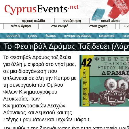
αρχική σελίδα
αναζήτηση
email alerts
νέα & άρθρα
στο κινητό
στον χάρτη
+ 
μουσική
χορός
θέατρο
κινηματογράφος
εικαστικά
περ
Το Φεστιβάλ Δράμας Ταξιδεύει (Λάρ
Το Φεστιβάλ Δράμας ταξιδεύει
για άλλη μια φορά στο νησί μας,
σε μια διοργάνωση που
απλώνεται σε όλη την Κύπρο με
τη συνεργασία του Ομίλου
Φίλων Κινηματογράφου
Λευκωσίας, των
Κινηματογραφικών Λεσχών
Λάρνακας και Λεμεσού και της
Στέγης Γραμμάτων και Τεχνών Πάφου.
Την ευθύνη της διοργάνωσης έχουν το Υπουργείο Παιδ