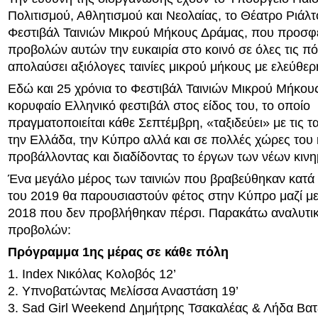
Πολιτισμού, Αθλητισμού και Νεολαίας, το Θέατρο Ριάλτο
Φεστιβάλ Ταινιών Μικρού Μήκους Δράμας, που προσ
προβολών αυτών την ευκαιρία στο κοινό σε όλες τις πό
απολαύσει αξιόλογες ταινίες μικρού μήκους με ελεύθερ
Εδώ και 25 χρόνια το Φεστιβάλ Ταινιών Μικρού Μήκου
κορυφαίο Ελληνικό φεστιβάλ στος είδος του, το οποίο
πραγματοποιείται κάθε Σεπτέμβρη, «ταξιδεύει» με τις τα
την Ελλάδα, την Κύπρο αλλά και σε πολλές χώρες του
προβάλλοντας και διαδίδοντας το έργων των νέων κιν
Ένα μεγάλο μέρος των ταινιών που βραβεύθηκαν κατά
του 2019 θα παρουσιαστούν φέτος στην Κύπρο μαζί με 
2018 που δεν προβλήθηκαν πέρσι. Παρακάτω αναλυτι
προβολών:
Πρόγραμμα 1ης μέρας σε κάθε πόλη
1. Index Νικόλας Κολοβός 12’
2. Υπνοβατώντας Μελίσσα Αναστάση 19’
3. Sad Girl Weekend Δημήτρης Τσακαλέας & Λήδα Βατ