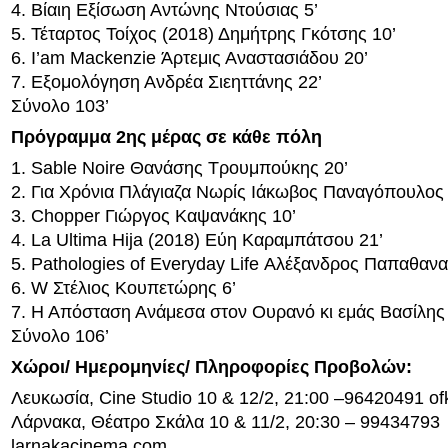
4. Βίαιη Εξίσωση Αντώνης Ντούσιας 5’
5. Τέταρτος Τοίχος (2018) Δημήτρης Γκότσης 10’
6. I’am Mackenzie Άρτεμις Αναστασιάδου 20’
7. Εξομολόγηση Ανδρέα Σιεηττάνης 22’
Σύνολο 103’
Πρόγραμμα 2ης μέρας σε κάθε πόλη
1. Sable Noire Θανάσης Τρουμπούκης 20’
2. Για Χρόνια Πλάγιαζα Νωρίς Ιάκωβος Παναγόπουλος 
3. Chopper Γιώργος Καψανάκης 10’
4. La Ultima Hija (2018) Εύη Καραμπάτσου 21’
5. Pathologies of Everyday Life Αλέξανδρος Παπαθαν
6. W Στέλιος Κουπετώρης 6’
7. Η Απόσταση Ανάμεσα στον Ουρανό κι εμάς Βασίλης 
Σύνολο 106’
Χώροι/ Ημερομηνίες/ Πληροφορίες Προβολών:
Λευκωσία, Cine Studio 10 & 12/2, 21:00 –96420491 of
Λάρνακα, Θέατρο Σκάλα 10 & 11/2, 20:30 – 99434793
larnakacinema.com