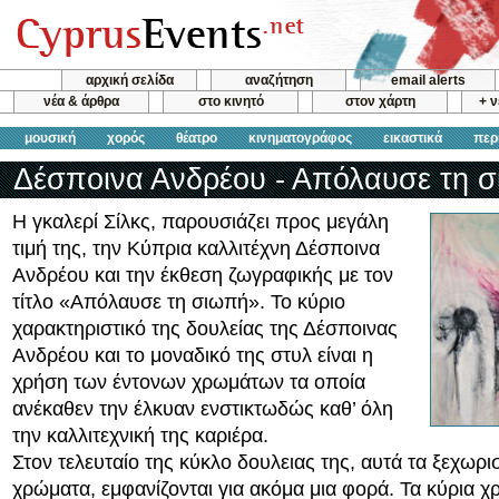
αρχική σελίδα
αναζήτηση
email alerts
νέα & άρθρα
στο κινητό
στον χάρτη
+ 
μουσική
χορός
θέατρο
κινηματογράφος
εικαστικά
περ
Δέσποινα Ανδρέου - Απόλαυσε τη 
Η γκαλερί Σίλκς, παρουσιάζει προς μεγάλη
τιμή της, την Κύπρια καλλιτέχνη Δέσποινα
Ανδρέου και την έκθεση ζωγραφικής με τον
τίτλο «Απόλαυσε τη σιωπή». Το κύριο
χαρακτηριστικό της δουλείας της Δέσποινας
Ανδρέου και το μοναδικό της στυλ είναι η
χρήση των έντονων χρωμάτων τα οποία
ανέκαθεν την έλκυαν ενστικτωδώς καθ’ όλη
την καλλιτεχνική της καριέρα.
Στον τελευταίο της κύκλο δουλειας της, αυτά τα ξεχωρι
χρώματα, εμφανίζονται για ακόμα μια φορά. Τα κύρια 