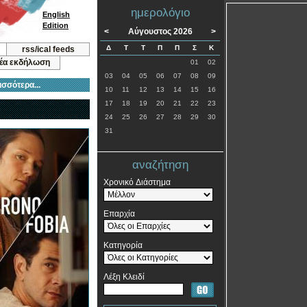
ημερολόγιο
English
Edition
<
Αύγουστος 2026
>
Δ
Τ
Τ
Π
Π
Σ
Κ
rss/ical feeds
νέα εκδήλωση
01
02
03
04
05
06
07
08
09
ισσότερα...
10
11
12
13
14
15
16
17
18
19
20
21
22
23
24
25
26
27
28
29
30
31
αναζήτηση
Χρονικό Διάστημα
Επαρχία
Κατηγορία
Λέξη Κλειδί