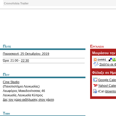
Cronofobia Trailer
Ποτε
Εργαλεια
Μοιράσου την
Παρασκευή, 25 Οκτωβρίου, 2019
Ώρα: 21:00 -
22:30
Στείλ'το σε 
Φύλαξε σε Ημ
Που
Google Cale
Cine Studio
Yahoo! Cale
(Πανεπιστήμιο Λευκωσίας)
Λεωφόρος Μακεδονίτισσας 46
iCal (
downl
Λευκωσία
,
Λευκωσία
Κύπρος
Δες τον χώρο εκδήλωσης στον χάρτη
Τιμη