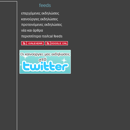
feeds
επερχόμενες εκδηλώσεις
καινούργιες εκδηλώσεις
προτεινόμενες εκδηλώσεις
νέα και άρθρα
περισσότερα rss/ical feeds