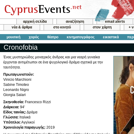
αρχική σελίδα
αναζήτηση
email alerts
νέα & άρθρα
στο κινητό
στον χάρτη
+ 
μουσική
χορός
θέατρο
κινηματογράφος
εικαστικά
περ
Cronofobia
Ένας μυστηριώδης μοναχικός άνδρας και μια νεαρή γυναίκα
έρχονται αντιμέτωποι σε ένα ψυχολογικό δράμα σχετικά με την
ταυτότητα.
Πρωταγωνιστούν:
Vinicio Marchioni
Sabine Timoteo
Leonardo Nigro
Giorgia Salari
Σκηνοθεσία:
Francesco Rizzi
Διάρκεια:
94'
Είδος ταινίας:
Δράμα
Γλώσσα:
Ιταλικά
Υπότιτλοι:
Αγγλικοί
Χρονολογία παραγωγής:
2019