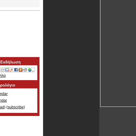
 Εκδήλωση
Φίλο
ερολόγιο
ndar
ndar
oad
) (
subscribe
)