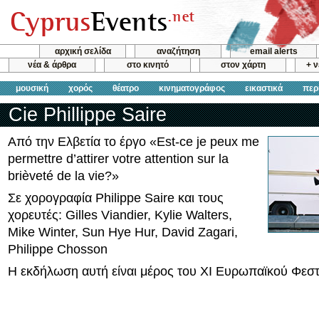
αρχική σελίδα
αναζήτηση
email alerts
νέα & άρθρα
στο κινητό
στον χάρτη
+ 
μουσική
χορός
θέατρο
κινηματογράφος
εικαστικά
περ
Cie Phillippe Saire
Από την Ελβετία το έργο «Est-ce je peux me
permettre d’attirer votre attention sur la
brièveté de la vie?»
Σε χορογραφία Philippe Saire και τους
χορευτές: Gilles Viandier, Kylie Walters,
Mike Winter, Sun Hye Hur, David Zagari,
Philippe Chosson
Η εκδήλωση αυτή είναι μέρος του ΧΙ Ευρωπαϊκού Φεσ