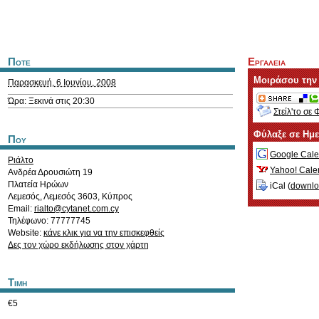
Ποτε
Εργαλεια
Μοιράσου την
Παρασκευή, 6 Ιουνίου, 2008
Ώρα: Ξεκινά στις 20:30
Στείλ'το σε 
Φύλαξε σε Ημ
Που
Google Cale
Ριάλτο
Yahoo! Cale
Ανδρέα Δρουσιώτη 19
Πλατεία Ηρώων
iCal (
downl
Λεμεσός
,
Λεμεσός
3603
,
Κύπρος
Email:
rialto@cytanet.com.cy
Τηλέφωνο: 77777745
Website:
κάνε κλικ για να την επισκεφθείς
Δες τον χώρο εκδήλωσης στον χάρτη
Τιμη
€5