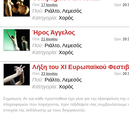
Πότε:
17 Ιουνίου
Ώρα:
20:
Πού:
Ριάλτο, Λεμεσός
Κατηγορία:
Χορός
Ήρος Άγγελος
Πότε:
21 Ιουνίου
Ώρα:
20:
Πού:
Ριάλτο, Λεμεσός
Κατηγορία:
Χορός
Λήξη του ΧΙ Ευρωπαϊκού Φεστι
Πότε:
23 Ιουνίου
Ώρα:
20:
Πού:
Ριάλτο, Λεμεσός
Κατηγορία:
Χορός
Σημείωση: Αν και κάθε προσπάθεια έχει γίνει για την εξασφάλιση της 
πληροφοριών που παρέχονται, πριν ταξιδέψετε σας συμβουλεύουμε ν
στοιχεία της εκδήλωσης με τους διοργανωτές.