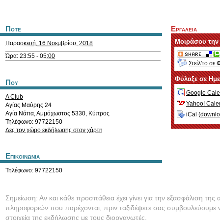
Ποτε
Εργαλεια
Μοιράσου την
Παρασκευή, 16 Νοεμβρίου, 2018
Ώρα: 23:55 -
05:00
Στείλ'το σε 
Φύλαξε σε Ημ
Που
Google Cale
A Club
Yahoo! Cale
Αγίας Μαύρης 24
Αγία Νάπα
,
Αμμόχωστος
5330
,
Κύπρος
iCal (
downl
Τηλέφωνο: 97722150
Δες τον χώρο εκδήλωσης στον χάρτη
Επικοινωνια
Τηλέφωνο: 97722150
Σημείωση: Αν και κάθε προσπάθεια έχει γίνει για την εξασφάλιση της 
πληροφοριών που παρέχονται, πριν ταξιδέψετε σας συμβουλεύουμε ν
στοιχεία της εκδήλωσης με τους διοργανωτές.