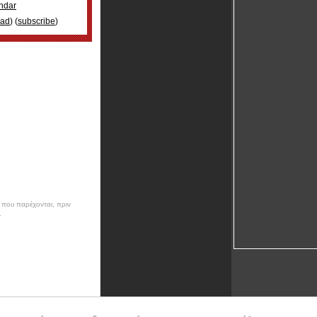
ndar
oad
) (
subscribe
)
ν που παρέχονται, πριν
.
ρίες για τις πολιτιστικές,