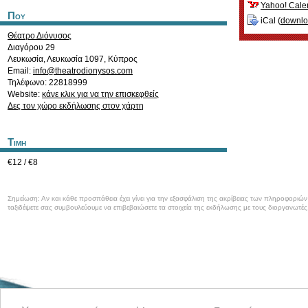
Yahoo! Cale
Που
iCal (
downl
Θέατρο Διόνυσος
Διαγόρου 29
Λευκωσία
,
Λευκωσία
1097
,
Κύπρος
Email:
info@theatrodionysos.com
Τηλέφωνο: 22818999
Website:
κάνε κλικ για να την επισκεφθείς
Δες τον χώρο εκδήλωσης στον χάρτη
Τιμη
€12 / €8
Σημείωση: Αν και κάθε προσπάθεια έχει γίνει για την εξασφάλιση της ακρίβειας των πληροφοριώ
ταξιδέψετε σας συμβουλεύουμε να επιβεβαιώσετε τα στοιχεία της εκδήλωσης με τους διοργανωτές
Καλωσορίσατε στο CyprusEvents.net, την Κυπριακή πύλη με νέα και πληροφο