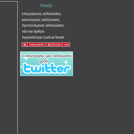
feeds
επερχόμενες εκδηλώσεις
καινούργιες εκδηλώσεις
προτεινόμενες εκδηλώσεις
νέα και άρθρα
περισσότερα rss/ical feeds