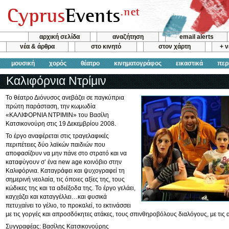
αρχική σελίδα
αναζήτηση
email alerts
νέα & άρθρα
στο κινητό
στον χάρτη
+ 
μουσική
χορός
θέατρο
κινηματογράφος
εικαστικά
περ
Καλιφόρνια Ντρίμιν
Το θέατρο Διόνυσος ανεβάζει σε παγκύπρια
πρώτη παράσταση, την κωμωδία
«ΚΑΛΙΦΟΡΝΙΑ ΝΤΡΙΜΙΝ» του Βασίλη
Κατσικονούρη στις 19 Δεκεμβρίου 2008.
Το έργο αναφέρεται στις τραγελαφικές
περιπέτειες δύο λαϊκών παιδιών που
αποφασίζουν να μην πάνε στο στρατό και να
καταφύγουν σ’ ένα new age κοινόβιο στην
Καλιφόρνια. Καταγράφει και ψυχογραφεί τη
σημερινή νεολαία, τις όποιες αξίες της, τους
κώδικες της και τα αδιέξοδα της. Το έργο γελάει,
καγχάζει και καταγγέλλει…και φυσικά
πετυχαίνει το γέλιο, το προκαλεί, το εκτινάσσει
με τις γοργές και απροσδόκητες ατάκες, τους σπινθηροβόλους διαλόγους, με τις α
Συγγραφέας: Βασίλης Κατσικονούρης