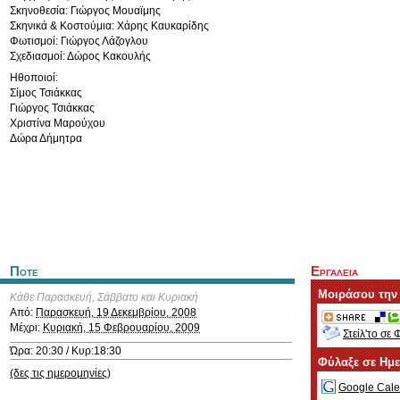
Σκηνοθεσία: Γιώργος Μουαϊμης
Σκηνικά & Κοστούμια: Χάρης Καυκαρίδης
Φωτισμοί: Γιώργος Λάζογλου
Σχεδιασμοί: Δώρος Κακουλής
Ηθοποιοί:
Σίμος Τσιάκκας
Γιώργος Τσιάκκας
Χριστίνα Μαρούχου
Δώρα Δήμητρα
Ποτε
Εργαλεια
Μοιράσου την
Κάθε Παρασκευή, Σάββατο και Κυριακή
Από:
Παρασκευή, 19 Δεκεμβρίου, 2008
Μέχρι:
Κυριακή, 15 Φεβρουαρίου, 2009
Στείλ'το σε 
Ώρα: 20:30 / Κυρ:18:30
Φύλαξε σε Ημ
(δες τις ημερομηνίες)
Google Cale