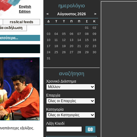
ημερολόγιο
English
Edition
<
Αύγουστος 2026
>
Δ
Τ
Τ
Π
Π
Σ
Κ
rss/ical feeds
νέα εκδήλωση
01
02
03
04
05
06
07
08
09
ισσότερα...
10
11
12
13
14
15
16
17
18
19
20
21
22
23
24
25
26
27
28
29
30
31
αναζήτηση
Χρονικό Διάστημα
Επαρχία
Κατηγορία
Λέξη Κλειδί
ναπάντεχες εξελίξεις.