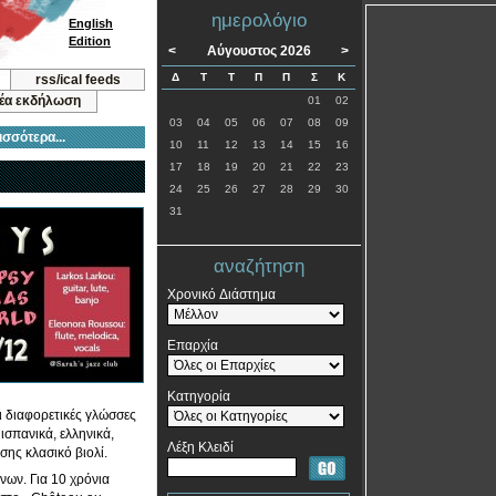
ημερολόγιο
English
Edition
<
Αύγουστος 2026
>
Δ
Τ
Τ
Π
Π
Σ
Κ
rss/ical feeds
νέα εκδήλωση
01
02
03
04
05
06
07
08
09
ισσότερα...
10
11
12
13
14
15
16
17
18
19
20
21
22
23
24
25
26
27
28
29
30
31
αναζήτηση
Χρονικό Διάστημα
Επαρχία
Κατηγορία
ι διαφορετικές γλώσσες
ισπανικά, ελληνικά,
Λέξη Κλειδί
σης κλασικό βιολί.
νων. Για 10 χρόνια