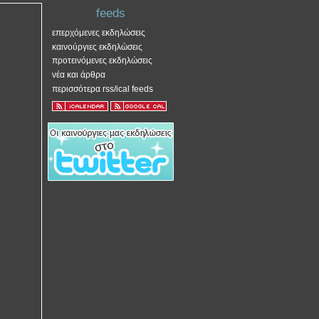
feeds
επερχόμενες εκδηλώσεις
καινούργιες εκδηλώσεις
προτεινόμενες εκδηλώσεις
νέα και άρθρα
περισσότερα rss/ical feeds