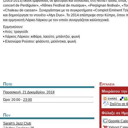
(2003-2013) έκανε εμφανίσεις σε φεστιβάλ και συναυλίες στη Νότια Γαλλία, όπω
concert de Perdiguier», «Nîmes Festival de musique», «Perpignan festival», «Tou
«Chateau de cassan». Συνεργάστηκε με τα συγκροτήματα «Complot Eminent Tzi
και δημιούργησε το ντουέτο «Atys Duo». Το 2014 επέστρεψε στην Κύπρο, όπου 
και ερμηνευτή Λάρκο Λάρκου με τον οποίο συνεργάζεται καλλιτεχνικά.
Ερμηνεύουν:
• Ατύς: τραγούδι
• Λάρκος Λάρκου: κιθάρα, λαούτο, μπάντζιο, φωνή
• Ελεονώρα Ρούσου: φλάουτο, μελόντικα, φωνή
Ποτε
Εργαλεια
Μοιράσου την
Παρασκευή, 21 Δεκεμβρίου, 2018
Ώρα: 20:00 -
23:00
Στείλ'το σε 
Φύλαξε σε Ημ
Που
Google Cale
Sarah's Jazz Club
Yahoo! Cale