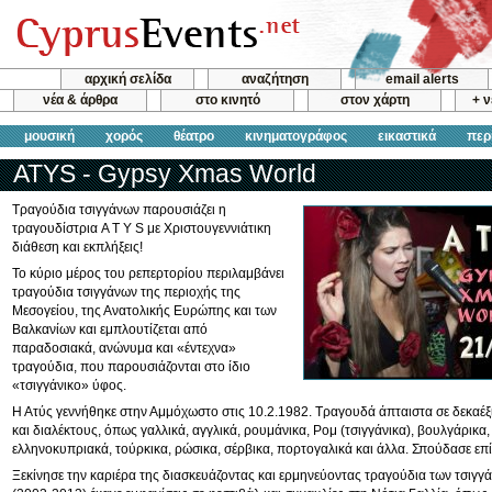
αρχική σελίδα
αναζήτηση
email alerts
νέα & άρθρα
στο κινητό
στον χάρτη
+ 
μουσική
χορός
θέατρο
κινηματογράφος
εικαστικά
περ
ATYS - Gypsy Xmas World
Τραγούδια τσιγγάνων παρουσιάζει η
τραγουδίστρια A T Y S με Χριστουγεννιάτικη
διάθεση και εκπλήξεις!
Το κύριο μέρος του ρεπερτορίου περιλαμβάνει
τραγούδια τσιγγάνων της περιοχής της
Μεσογείου, της Ανατολικής Ευρώπης και των
Βαλκανίων και εμπλουτίζεται από
παραδοσιακά, ανώνυμα και «έντεχνα»
τραγούδια, που παρουσιάζονται στο ίδιο
«τσιγγάνικο» ύφος.
Η Ατύς γεννήθηκε στην Αμμόχωστο στις 10.2.1982. Τραγουδά άπταιστα σε δεκαέξ
και διαλέκτους, όπως γαλλικά, αγγλικά, ρουμάνικα, Ρομ (τσιγγάνικα), βουλγάρικα, 
ελληνοκυπριακά, τούρκικα, ρώσικα, σέρβικα, πορτογαλικά και άλλα. Σπούδασε επί
Ξεκίνησε την καριέρα της διασκευάζοντας και ερμηνεύοντας τραγούδια των τσιγγά