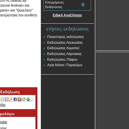
ς στο «Château au
Επερχόμενες
0
louse festival» και
Εκδηλώσεις
gane» και “QuaiJazz”
παντρεύτηκε τον συνθέτη
Ειδική Αναζήτηση
ετήσιες εκδηλώσεις
Παγκύπριες εκδηλώσεις
Εκδηλώσεις Λευκωσίας
Εκδηλώσεις Λεμεσού
Εκδηλώσεις Λάρνακας
Εκδηλώσεις Πάφου
Αγία Νάπα / Παραλίμνι
 Εκδήλωση
Φίλο
ερολόγιο
ndar
ndar