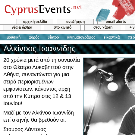
αρχική σελίδα
αναζήτηση
email alerts
νέα & άρθρα
στο κινητό
στον χάρτη
+ 
μουσική
χορός
θέατρο
κινηματογράφος
εικαστικά
περ
Αλκίνοος Ιωαννίδης
20 χρόνια μετά από τη συναυλία
στο Θέατρο Λυκαβηττού στην
Αθήνα, συναντώνται για μια
σειρά περιορισμένων
εμφανίσεων, κάνοντας αρχή
από την Κύπρο στις 12 & 13
Ιουνίου!
Μαζί με τον Αλκίνοο Ιωαννίδη
επί σκηνής θα βρεθούν οι:
Σταύρος Λάντσιας