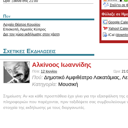
Ώρα: Ξεκινά στις 21:00
Στείλ'το σε 
Φύλαξε σε Ημ
Που
Google Cale
Αρχαίο Θέατρο Κουρίου
Yahoo! Cale
Επισκοπή
,
Λεμεσός
Κύπρος
Δες τον χώρο εκδήλωσης στον χάρτη
iCal (
downl
Σχετικες Εκδηλωσεις
Αλκίνοος Ιωαννίδης
Πότε:
12 Ιουνίου
Ώρα:
21:
Πού:
Δημοτικό Αμφιθέατρο Λακατάμιας, Λ
Κατηγορία:
Μουσική
Σημείωση: Αν και κάθε προσπάθεια έχει γίνει για την εξασφάλιση της 
πληροφοριών που παρέχονται, πριν ταξιδέψετε σας συμβουλεύουμε ν
στοιχεία της εκδήλωσης με τους διοργανωτές.