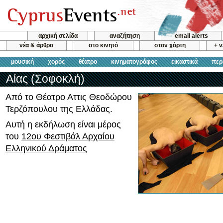
αρχική σελίδα
αναζήτηση
email alerts
νέα & άρθρα
στο κινητό
στον χάρτη
+ 
μουσική
χορός
θέατρο
κινηματογράφος
εικαστικά
περ
Αίας (Σοφοκλή)
Από το Θέατρο Αττις Θεοδώρου
Τερζόπουλου της Ελλάδας.
Αυτή η εκδήλωση είναι μέρος
του
12ου Φεστιβάλ Αρχαίου
Ελληνικού Δράματος