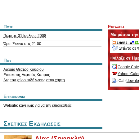
Ποτε
Εργαλεια
Μοιράσου την
Πέμπτη, 31 Ιουλίου, 2008
Ώρα: Ξεκινά στις 21:00
Στείλ'το σε 
Φύλαξε σε Ημ
Που
Google Cale
Αρχαίο Θέατρο Κουρίου
Yahoo! Cale
Επισκοπή
,
Λεμεσός
Κύπρος
Δες τον χώρο εκδήλωσης στον χάρτη
iCal (
downl
Επικοινωνια
Website:
κάνε κλικ για να την επισκεφθείς
Σχετικες Εκδηλωσεις
Αίας (Σοφοκλή)