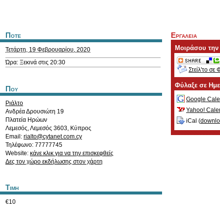
Ποτε
Εργαλεια
Μοιράσου την
Τετάρτη, 19 Φεβρουαρίου, 2020
Ώρα: Ξεκινά στις 20:30
Στείλ'το σε 
Φύλαξε σε Ημ
Που
Google Cale
Ριάλτο
Yahoo! Cale
Ανδρέα Δρουσιώτη 19
Πλατεία Ηρώων
iCal (
downl
Λεμεσός
,
Λεμεσός
3603
,
Κύπρος
Email:
rialto@cytanet.com.cy
Τηλέφωνο: 77777745
Website:
κάνε κλικ για να την επισκεφθείς
Δες τον χώρο εκδήλωσης στον χάρτη
Τιμη
€10