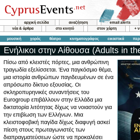
αρχική σελίδα
αναζήτηση
email alerts
νέα & άρθρα
στο κινητό
στον χάρτη
+ 
μουσική
χορός
θέατρο
κινηματογράφος
εικαστικά
περ
Ενήλικοι στην Αίθουσα (Adults in t
Πίσω από κλειστές πόρτες, μια ανθρώπινη
τραγωδία εξελίσσεται. Ένα παγκόσμιο θέμα,
μια ιστορία ανθρώπων παγιδευμένων σε ένα
απρόσωπο δίκτυο εξουσίας. Οι
σκληροπυρηνικές συναντήσεις του
Eurogroup επιβάλλουν στην Ελλάδα μια
δικτατορία λιτότητας δίχως να νοιαστούν για
την επιβίωση των Ελλήνων. Μια
κλειστοφοβική παγίδα δίχως διαφυγή ασκεί
πίεση στους πρωταγωνιστές των
διαπραγματεύσεων ώστε να προκαλέσει