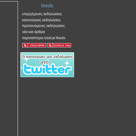
feeds
επερχόμενες εκδηλώσεις
καινούργιες εκδηλώσεις
προτεινόμενες εκδηλώσεις
νέα και άρθρα
περισσότερα rss/ical feeds