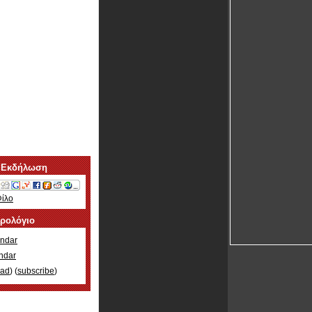
 Εκδήλωση
Φίλο
ερολόγιο
ndar
ndar
oad
) (
subscribe
)