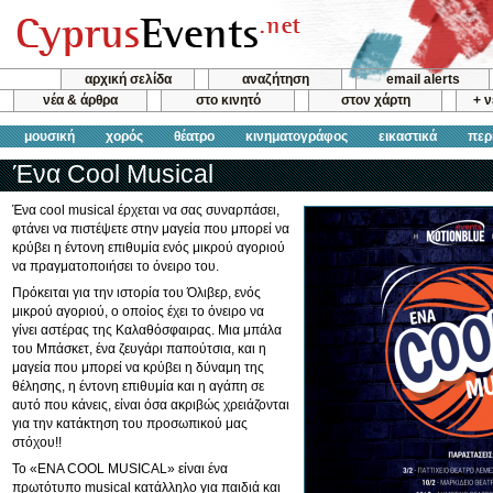
αρχική σελίδα
αναζήτηση
email alerts
νέα & άρθρα
στο κινητό
στον χάρτη
+ 
μουσική
χορός
θέατρο
κινηματογράφος
εικαστικά
περ
Ένα Cool Musical
Ένα cool musical έρχεται να σας συναρπάσει,
φτάνει να πιστέψετε στην μαγεία που μπορεί να
κρύβει η έντονη επιθυμία ενός μικρού αγοριού
να πραγματοποιήσει το όνειρο του.
Πρόκειται για την ιστορία του Όλιβερ, ενός
μικρού αγοριού, ο οποίος έχει το όνειρο να
γίνει αστέρας της Καλαθόσφαιρας. Μια μπάλα
του Μπάσκετ, ένα ζευγάρι παπούτσια, και η
μαγεία που μπορεί να κρύβει η δύναμη της
θέλησης, η έντονη επιθυμία και η αγάπη σε
αυτό που κάνεις, είναι όσα ακριβώς χρειάζονται
για την κατάκτηση του προσωπικού μας
στόχου!!
Το «ΕΝΑ COOL MUSICAL» είναι ένα
πρωτότυπο musical κατάλληλο για παιδιά και