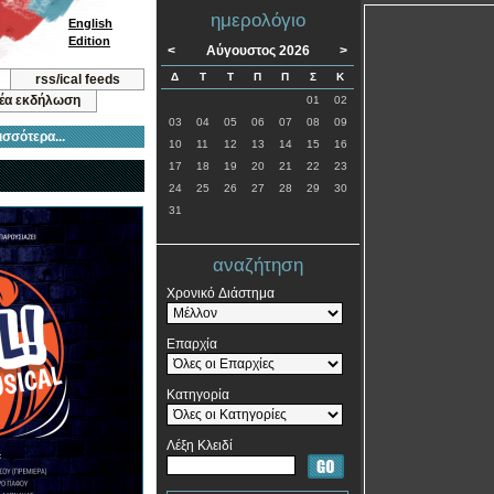
ημερολόγιο
English
Edition
<
Αύγουστος 2026
>
Δ
Τ
Τ
Π
Π
Σ
Κ
rss/ical feeds
νέα εκδήλωση
01
02
03
04
05
06
07
08
09
ισσότερα...
10
11
12
13
14
15
16
17
18
19
20
21
22
23
24
25
26
27
28
29
30
31
αναζήτηση
Χρονικό Διάστημα
Επαρχία
Κατηγορία
Λέξη Κλειδί