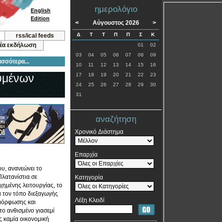
ημερολόγιο
English
Edition
<
Αύγουστος 2026
>
Δ
Τ
Τ
Π
Π
Σ
Κ
rss/ical feeds
νέα εκδήλωση
01
02
03
04
05
06
07
08
09
ισσότερα...
10
11
12
13
14
15
16
ουμένων
17
18
19
20
21
22
23
24
25
26
27
28
29
30
31
αναζήτηση
Χρονικό Διάστημα
Επαρχία
ου, ανανεώνει το
Πλατανίστια σε
Κατηγορία
ημένης λειτουργίας, το
α τον τόπο διεξαγωγής
Λέξη Κλειδί
ιμόρφωσης και
το ανθισμένο γιασεμί
ς καμία οικονομική