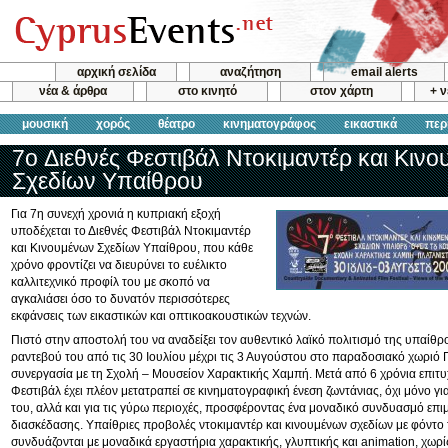
αρχική σελίδα
αναζήτηση
email alerts
νέα & άρθρα
στο κινητό
στον χάρτη
+ 
μουσική
χορός
θέατρο
κινηματογράφος
εικαστικά
περ
7o Διεθνές Φεστιβάλ Ντοκιμαντέρ και Κιν
Σχεδίων Υπαίθρου
Για 7η συνεχή χρονιά η κυπριακή εξοχή
υποδέχεται το Διεθνές Φεστιβάλ Ντοκιμαντέρ
και Κινουμένων Σχεδίων Υπαίθρου, που κάθε
χρόνο φροντίζει να διευρύνει το ευέλικτο
καλλιτεχνικό προφίλ του με σκοπό να
αγκαλιάσει όσο το δυνατόν περισσότερες
εκφάνσεις των εικαστικών και οπτικοακουστικών τεχνών.
Πιστό στην αποστολή του να αναδείξει τον αυθεντικό λαϊκό πολιτισμό της υπαίθρ
ραντεβού του από τις 30 Ιουλίου μέχρι τις 3 Αυγούστου στο παραδοσιακό χωριό 
συνεργασία με τη Σχολή – Μουσείον Χαρακτικής Χαμπή. Μετά από 6 χρόνια επιτυχ
Φεστιβάλ έχει πλέον μετατραπεί σε κινηματογραφική ένεση ζωντάνιας, όχι μόνο γι
του, αλλά και για τις γύρω περιοχές, προσφέροντας ένα μοναδικό συνδυασμό επ
διασκέδασης. Υπαίθριες προβολές ντοκιμαντέρ και κινουμένων σχεδίων με φόντο 
συνδυάζονται με μοναδικά εργαστήρια χαρακτικής, γλυπτικής και animation, χωρί