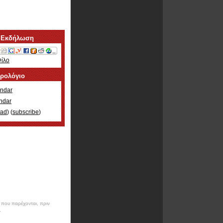
 Εκδήλωση
Φίλο
ερολόγιο
ndar
ndar
oad
) (
subscribe
)
ν που παρέχονται, πριν
.