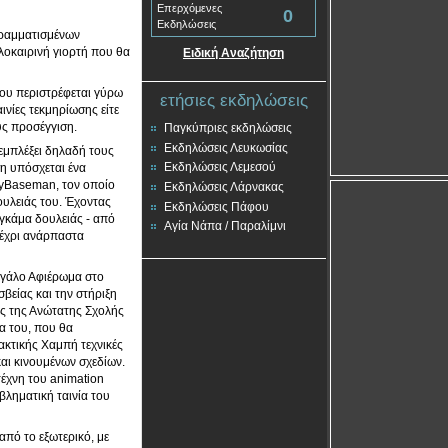
Επερχόμενες
0
Εκδηλώσεις
ογραμματισμένων
λοκαιρινή γιορτή που θα
Ειδική Αναζήτηση
ου περιστρέφεται γύρω
ετήσιες εκδηλώσεις
αινίες τεκμηρίωσης είτε
υς προσέγγιση.
Παγκύπριες εκδηλώσεις
Εκδηλώσεις Λευκωσίας
εμπλέξει δηλαδή τους
Εκδηλώσεις Λεμεσού
ση υπόσχεται ένα
ryBaseman, τον οποίο
Εκδηλώσεις Λάρνακας
ουλειάς του. Έχοντας
Εκδηλώσεις Πάφου
 γκάμα δουλειάς - από
Αγία Νάπα / Παραλίμνι
μέχρι ανάρπαστα
μεγάλο Αφιέρωμα στο
βείας και την στήριξη
ς της Ανώτατης Σχολής
α του, που θα
ακτικής Χαμπή τεχνικές
αι κινουμένων σχεδίων.
τέχνη του animation
βληματική ταινία του
πό το εξωτερικό, με