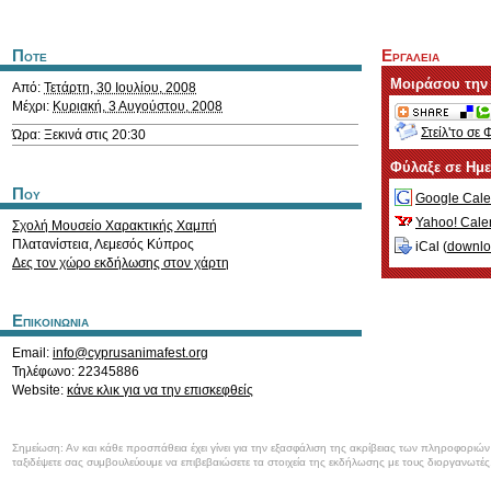
Ποτε
Εργαλεια
Μοιράσου την
Από:
Τετάρτη, 30 Ιουλίου, 2008
Μέχρι:
Κυριακή, 3 Αυγούστου, 2008
Στείλ'το σε 
Ώρα: Ξεκινά στις 20:30
Φύλαξε σε Ημ
Που
Google Cale
Yahoo! Cale
Σχολή Μουσείο Χαρακτικής Χαμπή
Πλατανίστεια
,
Λεμεσός
Κύπρος
iCal (
downl
Δες τον χώρο εκδήλωσης στον χάρτη
Επικοινωνια
Email:
info@cyprusanimafest.org
Τηλέφωνο: 22345886
Website:
κάνε κλικ για να την επισκεφθείς
Σημείωση: Αν και κάθε προσπάθεια έχει γίνει για την εξασφάλιση της ακρίβειας των πληροφοριώ
ταξιδέψετε σας συμβουλεύουμε να επιβεβαιώσετε τα στοιχεία της εκδήλωσης με τους διοργανωτές