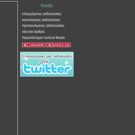
feeds
επερχόμενες εκδηλώσεις
καινούργιες εκδηλώσεις
προτεινόμενες εκδηλώσεις
νέα και άρθρα
περισσότερα rss/ical feeds