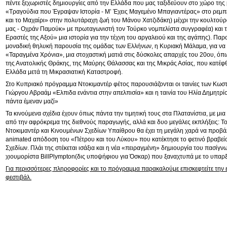
πέντε ξεχωριστές δημιουργίες από την Ελλάδα που μας ταξιδεύουν στο χώρο της 
«Τραγούδια που Έγραψαν Ιστορία - Μ’ Έχεις Μαγεμένο Μπαγιαντέρας» στο ρεμπ
και το Μαχαίρι» στην πολυτάραχη ζωή του Μάνου Χατζιδάκη) μέχρι την κουλτούρ
μας - Οχράν Παμούκ» με πρωταγωνιστή τον Τούρκο νομπελίστα συγγραφέα) και 
Εραστές της Αξού» μια ιστορία για την τέχνη του αργαλειού και της αγάπης). Παρο
μοναδική θηλυκή παρουσία της ομάδας των Ελλήνων, η Κυριακή Μάλαμα, για να
«Ταραγμένα Χρόνια», μια στοχαστική ματιά στις δύσκολες απαρχές του 20ου, όπω
της Ανατολικής Θράκης, της Μαύρης Θάλασσας και της Μικράς Ασίας, που κατέ
Ελλάδα μετά τη Μικρασιατική Καταστροφή.
Στο Κυπριακό πρόγραμμα Ντοκιμαντέρ φέτος παρουσιάζονται οι ταινίες των Κωστ
Γιώργου Αβραάμ «Ελπιδα ενάντια στην απελπισία» και η ταινία του Ηλία Δημητρί
πάντα έμεναν μαζί»
Τα κινούμενα σχέδια έχουν όπως πάντα την τιμητική τους στα Πλατανίστια, με μια
από την αφρόκρεμα της διεθνούς παραγωγής, αλλά και δυο μεγάλες εκπλήξεις: Τ
Ντοκιμαντέρ και Κινουμένων Σχεδίων Υπαίθρου θα έχει τη μεγάλη χαρά να προβά
animated απόδοση του «Πέτρου και του Λύκου» που κατέκτησε το φετινό βραβε
Σχεδίων. Πλάι της στέκεται ισάξια και η νέα «πειραγμένη» δημιουργία του πασίγ
χιουμορίστα BillPlympton(δις υποψήφιου για Όσκαρ) που ξαναχτυπά με το υπαρξι
Για περισσότερες πληροφορίες και το πρόγραμμα παρακαλούμε επισκεφτείτε την 
φεστιβάλ.