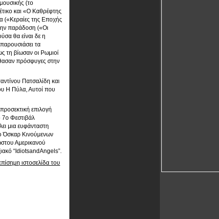
μουσικής (το
έτικο και «Ο Καθρέφτης
α («Κεραίες της Εποχής
την παράδοση («Οι
ύσα θα είναι δε η
 παρουσιάσει τα
ς τη βίωσαν οι Ρωμιοί
φθασαν πρόσφυγες στην
αντίνου Πατσαλίδη και
ου Η Πύλα, Αυτοί που
 προσεκτική επιλογή
ο 7ο Φεστιβάλ
λει μια ευφάνταστη
ίο Όσκαρ Κινούμενων
νωστου Αμερικανού
ακό “IdiotsandAngels”.
επίσημη ιστοσελίδα του