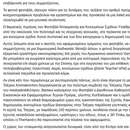
επιβάρυνση για τους συμμετέχοντες.
Το φετινό φεστιβάλ, σίγουρο πλέον για τις δυνάμεις του, αυξάνει τον αριθμό πρ
κινηματογραφικών προβολών και εργαστηρίων και σας προσκαλεί σε μια λαϊκή κα
ολοκληρωθεί σε μια μουσική συνάντηση.
Ο θεματικός πυρήνας του Φεστιβάλ Ντοκιμαντέρ και Κινουμένων Σχεδίων Υπαίθρ
από την οικολογία, τον πολιτισμό και τις σύγχρονες κοινωνίες, είτε πρόκειται για τ
για κινούμενα σχέδια. Κοινό συστατικό και των δύο κατηγοριών η δημιουργική το
Αυτός άλλωστε είναι και ο σκοπός του εφαρμοσμένου τμήματος του φεστιβάλ, να 
συμμετέχοντες σε μια δημιουργική διαδικασία. Μεταξύ άλλων, η φετινή διοργάνω
εξαιρετικό εργαστήριο εικονογράφησης διά χειρός του Αμερικανού εικαστικού Ga
θα μπορέσετε να γνωρίσετε καλύτερα μέσα από μια λεπτομερή παρουσίαση της δ
συνεργαστεί επί σειρά χρόνων με την Disney, έχει στο ενεργητικό του μια απίθανη
πολυβραβευμένες τηλεοπτικές σειρές κινούμενων σχεδίων (βλέπε Teacher’sPet) 
συλλεκτικά παιχνίδια και προκλητικά κόμικ.
Αν είναι κάτι που περιμένουμε με ανυπομονησία πάντως, αυτό είναι σίγουρα το 
Τσέχικο Animationπου διοργανώνεται με την πολύτιμη συμβολή της Τσέχικης Πρεσ
του mediadeskΚύπρου. Βασικοί καλεσμένοι του Φεστιβάλ ο Διευθύνων Καθηγητή
Εικαστικών και Εφαρμοσμένων Τεχνών Πράγας, γλύπτης KurtGebauer και η ομάδ
παρουσιάσουν σε ειδικά διαμορφωμένο χώρο στις εγκαταστάσεις της Σχολής Χαρ
δημιουργίας κινουμένων σχεδίων βασισμένες στην Τσέχικη παράδοση γλυπτικής κ
Η σχολή της Τσεχίας, με παράδοση 100 περίπου χρόνων, συνδέεται στενά με την 
έχοντας εκπαιδεύσει καταξιωμένους «μάστορες» του είδους, όπως ο Jiři Trnka, εμ
οποίου («TheHand») θα παρουσιαστεί στα πλαίσια του αφιερώματος.
Ο χώρος του ντοκιμαντέρ εκπροσωπείται δυναμικά, τόσο από την Κύπρο όσο και α