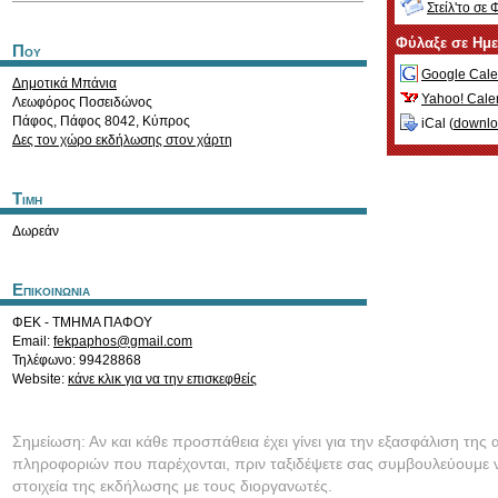
Στείλ'το σε 
Φύλαξε σε Ημ
Που
Google Cale
Δημοτικά Μπάνια
Yahoo! Cale
Λεωφόρος Ποσειδώνος
Πάφος
,
Πάφος
8042
,
Κύπρος
iCal (
downl
Δες τον χώρο εκδήλωσης στον χάρτη
Τιμη
Δωρεάν
Επικοινωνια
ΦΕΚ - ΤΜΗΜΑ ΠΑΦΟΥ
Email:
fekpaphos@gmail.com
Τηλέφωνο: 99428868
Website:
κάνε κλικ για να την επισκεφθείς
Σημείωση: Αν και κάθε προσπάθεια έχει γίνει για την εξασφάλιση της 
πληροφοριών που παρέχονται, πριν ταξιδέψετε σας συμβουλεύουμε ν
στοιχεία της εκδήλωσης με τους διοργανωτές.