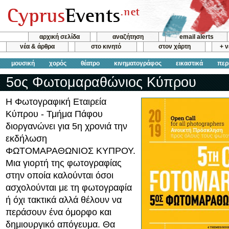
αρχική σελίδα
αναζήτηση
email alerts
νέα & άρθρα
στο κινητό
στον χάρτη
+ 
μουσική
χορός
θέατρο
κινηματογράφος
εικαστικά
περ
5ος Φωτομαραθώνιος Κύπρου
Η Φωτογραφική Εταιρεία
Κύπρου - Τμήμα Πάφου
διοργανώνει για 5η χρονιά την
εκδήλωση
ΦΩΤΟΜΑΡΑΘΩΝΙΟΣ ΚΥΠΡΟΥ.
Μια γιορτή της φωτογραφίας
στην οποία καλούνται όσοι
ασχολούνται με τη φωτογραφία
ή όχι τακτικά αλλά θέλουν να
περάσουν ένα όμορφο και
δημιουργικό απόγευμα. Θα