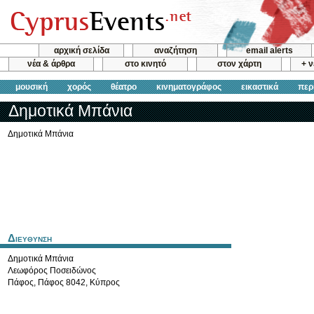
αρχική σελίδα
αναζήτηση
email alerts
νέα & άρθρα
στο κινητό
στον χάρτη
+ 
μουσική
χορός
θέατρο
κινηματογράφος
εικαστικά
περ
Δημοτικά Μπάνια
Δημοτικά Μπάνια
Διευθυνση
Δημοτικά Μπάνια
Λεωφόρος Ποσειδώνος
Πάφος
,
Πάφος
8042
,
Κύπρος