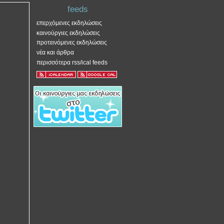
feeds
επερχόμενες εκδηλώσεις
καινούργιες εκδηλώσεις
προτεινόμενες εκδηλώσεις
νέα και άρθρα
περισσότερα rss/ical feeds