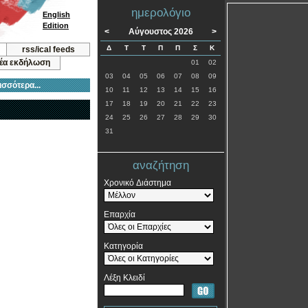
ημερολόγιο
English
Edition
<
Αύγουστος 2026
>
Δ
Τ
Τ
Π
Π
Σ
Κ
rss/ical feeds
νέα εκδήλωση
01
02
03
04
05
06
07
08
09
ισσότερα...
10
11
12
13
14
15
16
17
18
19
20
21
22
23
24
25
26
27
28
29
30
31
αναζήτηση
Χρονικό Διάστημα
Επαρχία
Κατηγορία
Λέξη Κλειδί