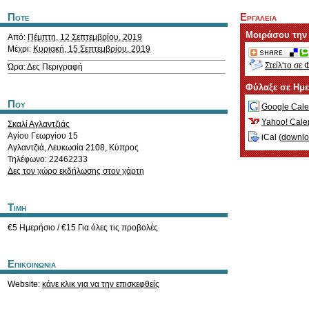
Ποτε
Εργαλεια
Μοιράσου την
Από:
Πέμπτη, 12 Σεπτεμβρίου, 2019
Μέχρι:
Κυριακή, 15 Σεπτεμβρίου, 2019
Στείλ'το σε 
Ώρα: Δες Περιγραφή
Φύλαξε σε Ημ
Που
Google Cale
Yahoo! Cale
Σκαλί Αγλαντζιάς
Αγίου Γεωργίου 15
iCal (
downl
Αγλαντζιά
,
Λευκωσία
2108
,
Κύπρος
Τηλέφωνο: 22462233
Δες τον χώρο εκδήλωσης στον χάρτη
Τιμη
€5 Ημερήσιο / €15 Για όλες τις προβολές
Επικοινωνια
Website:
κάνε κλικ για να την επισκεφθείς