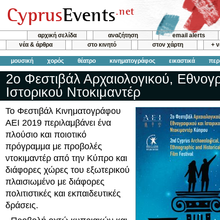
αρχική σελίδα
αναζήτηση
email alerts
νέα & άρθρα
στο κινητό
στον χάρτη
+ 
μουσική
χορός
θέατρο
κινηματογράφος
εικαστικά
περ
2ο Φεστιβάλ Αρχαιολογικού, Εθνογ
Ιστορικού Ντοκιμαντέρ
Το Φεστιβάλ Κινηματογράφου
ΑΕΙ 2019 περιλαμβάνει ένα
πλούσιο και ποιοτικό
πρόγραμμα με προβολές
ντοκιμαντέρ από την Κύπρο και
διάφορες χώρες του εξωτερικού
πλαισιωμένο με διάφορες
πολιτιστικές και εκπαιδευτικές
δράσεις.