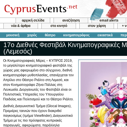
αρχική σελίδα
αναζήτηση
email alerts
νέα & άρθρα
στο κινητό
στον χάρτη
+ 
μουσική
χορός
θέατρο
κινηματογράφος
εικαστικά
περ
17o Διεθνές Φεστιβάλ Κινηματογραφικές Μ
(Λεμεσός)
Oι Κινηματογραφικές Μέρες – ΚΥΠΡΟΣ 2019,
το μεγαλύτερο κινηματογραφικό φεστιβάλ της
χώρας μας αφιερωμένο στο σύγχρονο, διεθνή
κινηματογράφο μυθοπλασίας, επανέρχεται τον
Απρίλιο στο Θέατρο Ριάλτο στη Λεμεσό, και
στον Κινηματογράφο Ζήνα Πάλλας στη
Λευκωσία. Διοργανωτές του Φεστιβάλ είναι οι
Πολιτιστικές Υπηρεσίες του Υπουργείου
Παιδείας και Πολιτισμού και το Θέατρο Ριάλτο.
Διεθνές Διαγωνιστικό Τμήμα (Glocal Images),
Πρεμιέρες ταινιών που έχουν διακριθεί
παγκοσμίως (τμήμα Viewfinder), Διαγωνιστικό
Τμήμα με τις πιο πρόσφατες κυπριακές
παραγωγές, αφιερώματα, παράλληλα