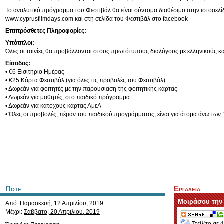
Το αναλυτικό πρόγραμμα του Φεστιβάλ θα είναι σύντομα διαθέσιμο στην ιστοσελί
www.cyprusfilmdays.com και στη σελίδα του Φεστιβάλ στο facebook
Επιπρόσθετες Πληροφορίες:
Υπότιτλοι:
Όλες οι ταινίες θα προβάλλονται στους πρωτότυπους διαλόγους με ελληνικούς κα
Είσοδος:
• €6 Εισιτήριο Ημέρας
• €25 Κάρτα Φεστιβάλ (για όλες τις προβολές του Φεστιβάλ)
• Δωρεάν για φοιτητές με την παρουσίαση της φοιτητικής κάρτας
• Δωρεάν για μαθητές, στο παιδικό πρόγραμμα
• Δωρεάν για κατόχους κάρτας ΑμεΑ
• Όλες οι προβολές, πέραν του παιδικού προγράμματος, είναι για άτομα άνω των 
Ποτε
Εργαλεια
Μοιράσου την
Από:
Παρασκευή, 12 Απριλίου, 2019
Μέχρι:
Σάββατο, 20 Απριλίου, 2019