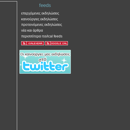
feeds
επερχόμενες εκδηλώσεις
καινούργιες εκδηλώσεις
προτεινόμενες εκδηλώσεις
νέα και άρθρα
περισσότερα rss/ical feeds