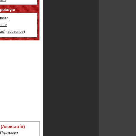
Φίλο
ερολόγιο
ndar
ndar
oad
) (
subscribe
)
 (Λευκωσία)
 Περιγραφή