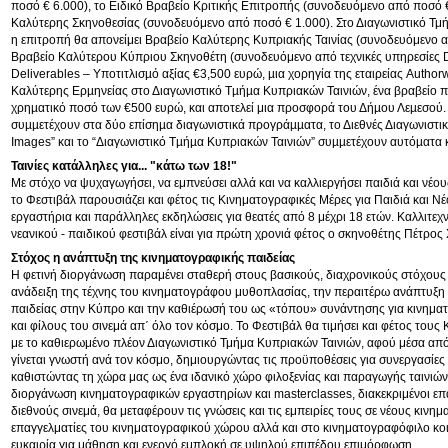
ποσό € 6.000), το Ειδικό Βραβείο Κριτικής Επιτροπής (συνοδευόμενο από ποσό €
Καλύτερης Σκηνοθεσίας (συνοδευόμενο από ποσό € 1.000). Στο Διαγωνιστικό Τμ
η επιτροπή θα απονείμει Βραβείο Καλύτερης Κυπριακής Ταινίας (συνοδευόμενο α
Βραβείο Καλύτερου Κύπριου Σκηνοθέτη (συνοδευόμενο από τεχνικές υπηρεσίες 
Deliverables – Υποτιτλισµό αξίας €3,500 ευρώ, µια χορηγία της εταιρείας Author
Καλύτερης Ερµηνείας στο Διαγωνιστικό Τµήµα Κυπριακών Ταινιών, ένα βραβείο 
χρηµατικό ποσό των €500 ευρώ, και αποτελεί μια προσφορά του Δήµου Λεµεσού. 
συµµετέχουν στα δύο επίσηµα διαγωνιστικά προγράµµατα, το Διεθνές Διαγωνιστι
Images” και το “Διαγωνιστικό Τµήµα Κυπριακών Ταινιών” συµµετέχουν αυτόµατα κ
Ταινίες κατάλληλες για... "κάτω των 18!"
Με στόχο να ψυχαγωγήσει, να εμπνεύσει αλλά και να καλλιεργήσει παιδιά και νέου
το Φεστιβάλ παρουσιάζει και φέτος τις Κινηματογραφικές Μέρες για Παιδιά και Ν
εργαστήρια και παράλληλες εκδηλώσεις για θεατές από 8 μέχρι 18 ετών. Καλλιτεχ
νεανικού - παιδικού φεστιβάλ είναι για πρώτη χρονιά φέτος ο σκηνοθέτης Πέτρο
Στόχος η ανάπτυξη της κινηματογραφικής παιδείας
Η φετινή διοργάνωση παραμένει σταθερή στους βασικούς, διαχρονικούς στόχους 
ανάδειξη της τέχνης του κινηματογράφου μυθοπλασίας, την περαιτέρω ανάπτυξη
παιδείας στην Κύπρο και την καθιέρωσή του ως «τόπου» συνάντησης για κινηματ
και φίλους του σινεμά απ΄ όλο τον κόσμο. Το Φεστιβάλ θα τιμήσει και φέτος του
με το καθιερωμένο πλέον Διαγωνιστικό Τμήμα Κυπριακών Ταινιών, αφού μέσα απ
γίνεται γνωστή ανά τον κόσμο, δημιουργώντας τις προϋποθέσεις για συνεργασίες μ
καθιστώντας τη χώρα μας ως ένα ιδανικό χώρο φιλοξενίας και παραγωγής ταινιών.
διοργάνωση κινηματογραφικών εργαστηρίων και masterclasses, διακεκριμένοι επ
διεθνούς σινεμά, θα μεταφέρουν τις γνώσεις και τις εμπειρίες τους σε νέους κινη
επαγγελματίες του κινηματογραφικού χώρου αλλά και στο κινηματογραφόφιλο κοι
ευκαιρία για μάθηση και ενεργό εμπλοκή σε υψηλού επιπέδου επιμόρφωση.