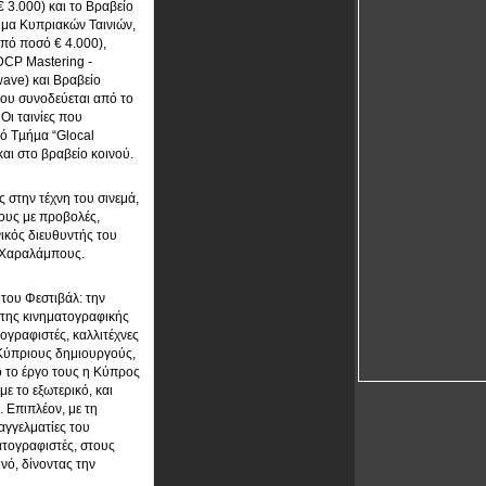
 3.000) και το Βραβείο
ήμα Κυπριακών Ταινιών,
πό ποσό € 4.000),
DCP Mastering -
wave) και Βραβείο
που συνοδεύεται από το
Οι ταινίες που
κό Τµήµα “Glocal
αι στο βραβείο κοινού.
ς στην τέχνη του σινεμά,
έους με προβολές,
νικός διευθυντής του
ς Χαραλάμπους.
του Φεστιβάλ: την
 της κινηματογραφικής
ογραφιστές, καλλιτέχνες
ς Κύπριους δημιουργούς,
ό το έργο τους η Κύπρος
ε το εξωτερικό, και
 Επιπλέον, με τη
αγγελματίες του
ματογραφιστές, στους
νό, δίνοντας την