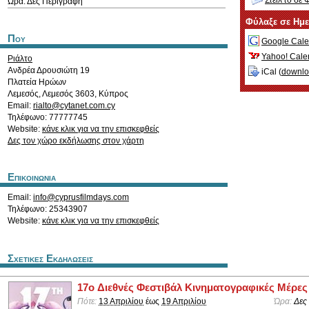
Στείλ'το σε 
Ώρα: Δες Περιγραφή
Φύλαξε σε Ημ
Που
Google Cale
Yahoo! Cale
Ριάλτο
Ανδρέα Δρουσιώτη 19
iCal (
downl
Πλατεία Ηρώων
Λεμεσός
,
Λεμεσός
3603
,
Κύπρος
Email:
rialto@cytanet.com.cy
Τηλέφωνο: 77777745
Website:
κάνε κλικ για να την επισκεφθείς
Δες τον χώρο εκδήλωσης στον χάρτη
Επικοινωνια
Email:
info@cyprusfilmdays.com
Τηλέφωνο: 25343907
Website:
κάνε κλικ για να την επισκεφθείς
Σχετικες Εκδηλωσεις
17o Διεθνές Φεστιβάλ Κινηματογραφικές Μέρες
Πότε:
13 Απριλίου
έως
19 Απριλίου
Ώρα:
Δες