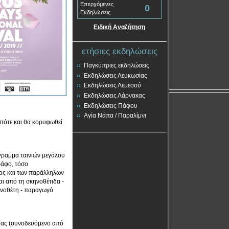
Επερχόμενες
0
Εκδηλώσεις
Ειδική Αναζήτηση
ετήσιες εκδηλώσεις
Παγκύπριες εκδηλώσεις
Εκδηλώσεις Λευκωσίας
Εκδηλώσεις Λεμεσού
Εκδηλώσεις Λάρνακας
Εκδηλώσεις Πάφου
Αγία Νάπα / Παραλίμνι
οπότε και θα κορυφωθεί
γραμμα ταινιών μεγάλου
ράφο, τόσο
τος και των παράλληλων
αι από τη σκηνοθέτιδα -
ηνοθέτη - παραγωγό
νίας (συνοδευόμενο από