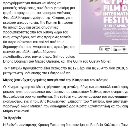
προγράμματα για παιδιά και νέους και
μουσικές εκδηλώσεις, συνθέτουν για ακόμη μια
φορά το πρόγραμμα του επίσημου Διεθνούς
Φεστιβάλ Κινηματογράφου της Κύπρου, για τη
μεγάλου μήκους ταινία. Την Κριτική Επιτροπή
θα απαρτίζουν και φέτος σημαντικές
προσωπικότητες από τον διεθνή χώρο του
κινηματογράφου, ενώ στις προβολές ταινιών
θα παρευρίσκονται και πολλοί από τους
δημιουργούς τους. Ανάμεσα στις πρεμιέρες του
φετινού φεστιβάλ περιλαμβάνονται
πολυβραβευμένες ταινίες όπως: Girl του Lukas
Dhont, Dogman του Matteo Garrone, και The Guilty του Gustav Möller.
Το Φεστιβάλ πραγματοποιείται φέτος από τις 12 μέχρι και τις 20 Απριλίου 2019, 
με την τελετή βράβευσης στο Θέατρο Ριάλτο.
Μέρες (και νύχτες) γεμάτες σινεμά από την Κύπρο και τον κόσμο!
Οι Κινηματογραφικές Μέρες φέρνουν στη μεγάλη οθόνη ένα πολυσυλλεκτικό πρό
μήκους, αντιπροσωπευτικό των τάσεων που επικρατούν διεθνώς στον κινηματογ
θεματολογικά όσο και αισθητικά. Την ευθύνη για τον καταρτισμό του προγράμμα
εκδηλώσεων, έχει η τριμελής Καλλιτεχνική Επιτροπή του Φεστιβάλ, που αποτελείτ
παραγωγό Τώνια Μισιαλή, τον ακαδημαϊκό Δρα Κώστα Κωνσταντινίδη και τον σκ
Μάριο Στυλιανού.
Τα Βραβεία
H διεθνής πενταμελής Κριτική Επιτροπή θα απονείμει το Βραβείο Καλύτερης Ται