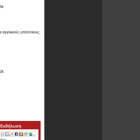
δα
ι αγγλικούς υπότιτλους.
18.
 Εκδήλωση