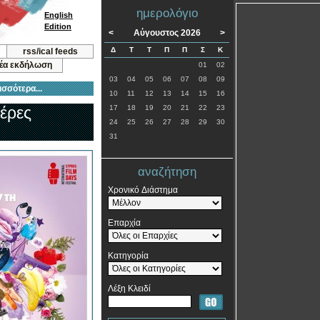
ημερολόγιο
English
Edition
<
Αύγουστος 2026
>
Δ
Τ
Τ
Π
Π
Σ
Κ
rss/ical feeds
νέα εκδήλωση
01
02
03
04
05
06
07
08
09
ισσότερα...
10
11
12
13
14
15
16
έρες
17
18
19
20
21
22
23
24
25
26
27
28
29
30
31
αναζήτηση
Χρονικό Διάστημα
Επαρχία
Κατηγορία
Λέξη Κλειδί