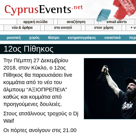
αρχική σελίδα
αναζήτηση
email alerts
νέα & άρθρα
στο κινητό
στον χάρτη
+ 
μουσική
χορός
θέατρο
κινηματογράφος
εικαστικά
περ
12ος Πίθηκος
Την Πέμπτη 27 Δεκεμβρίου
2018, στον Κύκλο, ο 12ος
Πίθηκος θα παρουσιάσει live
κομμάτια από το νέο του
άλμπουμ “ΑΞΙΟΠΡΕΠΕΙΑ”
καθώς και κομμάτια από
προηγούμενες δουλειές.
Στους ατσάλινους τροχούς ο Dj
Waif
Οι πόρτες ανοίγουν στις 21.00