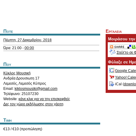
Ποτε
Εργαλεια
Μοιράσου την
Πέμπτη, 27 Δεκεμβρίου, 2018
Ώρα: 21:00 -
00:00
Στείλ'το σε 
Φύλαξε σε Ημ
Που
Google Cale
Κύκλος Μουσική
Yahoo! Cale
Ανδρέα Δρουσιωτη 17
Λεμεσός
,
Λεμεσός
Κύπρος
iCal (
downl
Email:
kiklosmousiki@gmail.com
Τηλέφωνο: 25107230
Website:
κάνε κλικ για να την επισκεφθείς
Δες τον χώρο εκδήλωσης στον χάρτη
Τιμη
€13 / €10 (προπώληση)