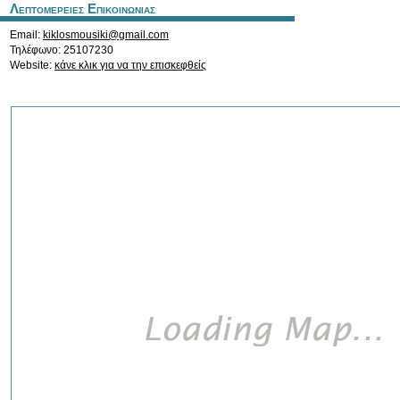
Λεπτομερειες Επικοινωνιας
Email:
kiklosmousiki@gmail.com
Τηλέφωνο: 25107230
Website:
κάνε κλικ για να την επισκεφθείς