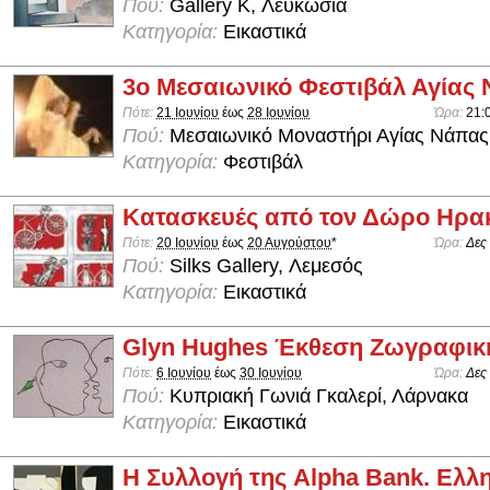
Πού:
Gallery K, Λευκωσία
Κατηγορία:
Εικαστικά
3ο Μεσαιωνικό Φεστιβάλ Αγίας
Πότε:
21 Ιουνίου
έως
28 Ιουνίου
Ώρα:
21:
Πού:
Μεσαιωνικό Μοναστήρι Αγίας Νάπας
Κατηγορία:
Φεστιβάλ
Κατασκευές από τον Δώρο Ηρα
Πότε:
20 Ιουνίου
έως
20 Αυγούστου
*
Ώρα:
Δες
Πού:
Silks Gallery, Λεμεσός
Κατηγορία:
Εικαστικά
Glyn Hughes Έκθεση Ζωγραφικ
Πότε:
6 Ιουνίου
έως
30 Ιουνίου
Ώρα:
Δες
Πού:
Κυπριακή Γωνιά Γκαλερί, Λάρνακα
Κατηγορία:
Εικαστικά
Η Συλλογή της Alpha Bank. Ελλη