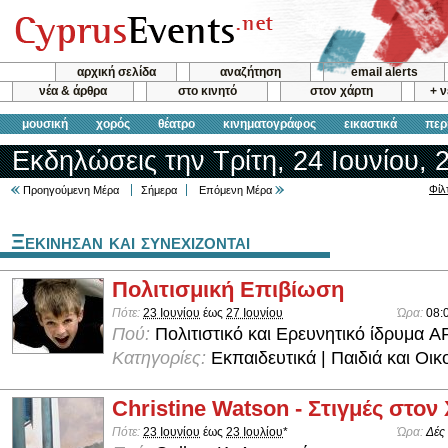
αρχική σελίδα
αναζήτηση
email alerts
νέα & άρθρα
στο κινητό
στον χάρτη
+ 
μουσική
χορός
θέατρο
κινηματογράφος
εικαστικά
περ
Εκδηλώσεις την Τρίτη, 24 Ιουνίου, 
Φίλ
Προηγούμενη Μέρα
Σήμερα
Επόμενη Μέρα
Ξεκινησαν και συνεχιζονται
Πολιτισμική Επιβίωση
Πότε:
23 Ιουνίου
έως
27 Ιουνίου
Ώρα:
08:
Πού:
Πολιτιστικό και Ερευνητικό ίδρυμα 
Κατηγορίες:
Εκπαιδευτικά | Παιδιά και Οικ
Christine Watson - Στιγμές στον
Πότε:
23 Ιουνίου
έως
23 Ιουλίου
*
Ώρα:
Δές