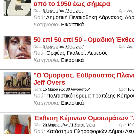
από το 1950 έως σήμερα
Πότε:
6 Ιουνίου
έως
28 Ιουνίου
Ώρα:
Δες
Πού:
Δημοτική Πινακοθήκη Λάρνακας, Λά
Κατηγορία:
Εικαστικά
50 επί 50 επί 50 - Ομαδική Έκθε
Πότε:
5 Ιουνίου
έως
30 Ιουνίου
*
Ώρα:
Δες
Πού:
Ορφέας Γκαλερί, Λεμεσός
Κατηγορία:
Εικαστικά
"Ο Όμορφος, Εύθραυστος Πλανή
Jeff Overs
Πότε:
15 Μαΐου
έως
30 Αυγούστου
*
Ώρα:
10:
Πού:
Πολιτιστικό Ιδρυμα Τραπέζης Κύπρο
Κατηγορία:
Εικαστικά
Έκθεση Κέρινων Ομοιωμάτων 
Πότε:
20 Μαρτίου
έως
21 Σεπτεμβρίου
Ώρα:
10:
Πού:
Κατάστημα Πληροφοριών Δήμου Λευ