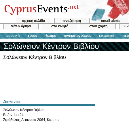
αρχική σελίδα
αναζήτηση
email alerts
νέα & άρθρα
στο κινητό
στον χάρτη
+ 
μουσική
χορός
θέατρο
κινηματογράφος
εικαστικά
περ
Σολώνειον Κέντρον Βιβλίου
Σολώνειον Κέντρον Βιβλίου
Διευθυνση
Σολώνειον Κέντρον Βιβλίου
Βυζαντίου 24
Στρόβολος
,
Λευκωσία
2064
,
Κύπρος