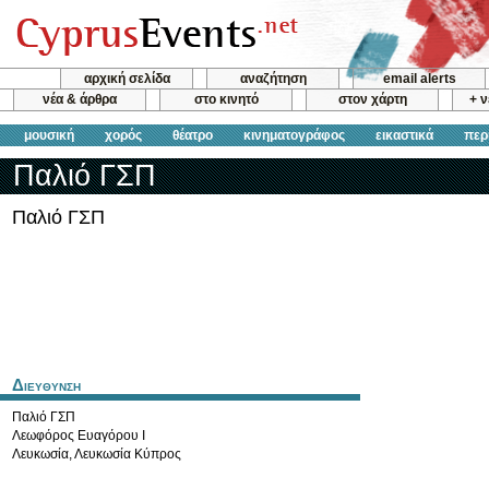
αρχική σελίδα
αναζήτηση
email alerts
νέα & άρθρα
στο κινητό
στον χάρτη
+ 
μουσική
χορός
θέατρο
κινηματογράφος
εικαστικά
περ
Παλιό ΓΣΠ
Παλιό ΓΣΠ
Διευθυνση
Παλιό ΓΣΠ
Λεωφόρος Ευαγόρου Ι
Λευκωσία
,
Λευκωσία
Κύπρος