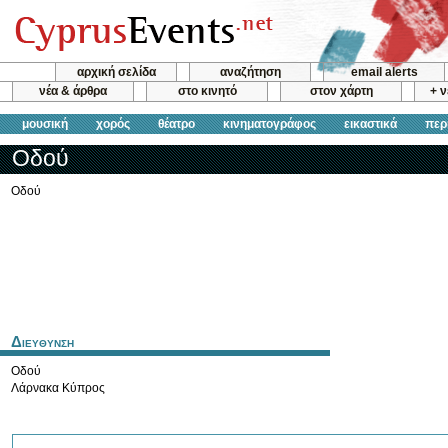
αρχική σελίδα
αναζήτηση
email alerts
νέα & άρθρα
στο κινητό
στον χάρτη
+ 
μουσική
χορός
θέατρο
κινηματογράφος
εικαστικά
περ
Οδού
Οδού
Διευθυνση
Οδού
Λάρνακα
Κύπρος