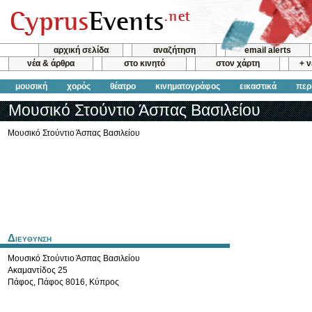
αρχική σελίδα
αναζήτηση
email alerts
νέα & άρθρα
στο κινητό
στον χάρτη
+ 
μουσική
χορός
θέατρο
κινηματογράφος
εικαστικά
περ
Μουσικό Στούντιο Άσπας Βασιλείου
Μουσικό Στούντιο Άσπας Βασιλείου
Διευθυνση
Μουσικό Στούντιο Άσπας Βασιλείου
Ακαμαντίδος 25
Πάφος
,
Πάφος
8016
,
Κύπρος