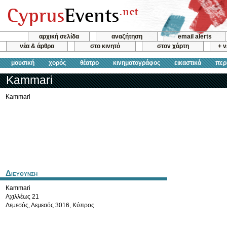
αρχική σελίδα
αναζήτηση
email alerts
νέα & άρθρα
στο κινητό
στον χάρτη
+ 
μουσική
χορός
θέατρο
κινηματογράφος
εικαστικά
περ
Kammari
Kammari
Διευθυνση
Kammari
Αχιλλέως 21
Λεμεσός
,
Λεμεσός
3016
,
Κύπρος