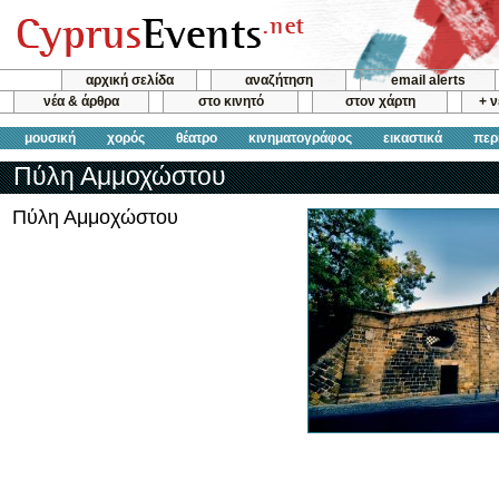
αρχική σελίδα
αναζήτηση
email alerts
νέα & άρθρα
στο κινητό
στον χάρτη
+ 
μουσική
χορός
θέατρο
κινηματογράφος
εικαστικά
περ
Πύλη Αμμοχώστου
Πύλη Αμμοχώστου