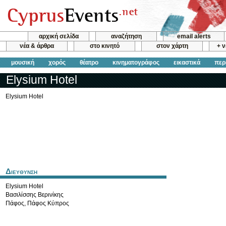
αρχική σελίδα
αναζήτηση
email alerts
νέα & άρθρα
στο κινητό
στον χάρτη
+ 
μουσική
χορός
θέατρο
κινηματογράφος
εικαστικά
περ
Elysium Hotel
Elysium Hotel
Διευθυνση
Elysium Hotel
Βασιλίσσης Βερινίκης
Πάφος
,
Πάφος
Κύπρος