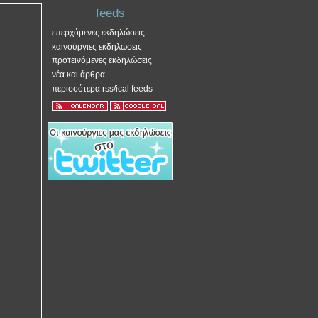
feeds
επερχόμενες εκδηλώσεις
καινούργιες εκδηλώσεις
προτεινόμενες εκδηλώσεις
νέα και άρθρα
περισσότερα rss/ical feeds