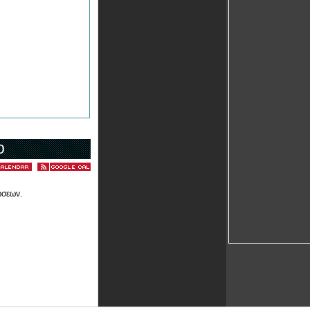
ο
ώσεων.