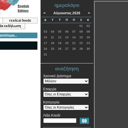
ημερολόγιο
English
Edition
<
Αύγουστος 2026
>
Δ
Τ
Τ
Π
Π
Σ
Κ
rss/ical feeds
νέα εκδήλωση
01
02
03
04
05
06
07
08
09
ισσότερα...
10
11
12
13
14
15
16
17
18
19
20
21
22
23
24
25
26
27
28
29
30
31
αναζήτηση
Χρονικό Διάστημα
Επαρχία
Κατηγορία
Λέξη Κλειδί