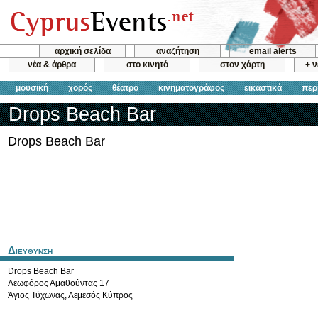
αρχική σελίδα
αναζήτηση
email alerts
νέα & άρθρα
στο κινητό
στον χάρτη
+ 
μουσική
χορός
θέατρο
κινηματογράφος
εικαστικά
περ
Drops Beach Bar
Drops Beach Bar
Διευθυνση
Drops Beach Bar
Λεωφόρος Αμαθούντας 17
Άγιος Τύχωνας
,
Λεμεσός
Κύπρος