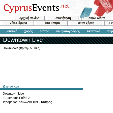
αρχική σελίδα
αναζήτηση
email alerts
νέα & άρθρα
στο κινητό
στον χάρτη
+ 
μουσική
χορός
θέατρο
κινηματογράφος
εικαστικά
περ
Downtown Live
DownTown (πρώην Αυλάια)
Διευθυνση
Downtown Live
Εμμανουήλ Ροΐδη 2
Στρόβολος
,
Λευκωσία
1095
,
Κύπρος