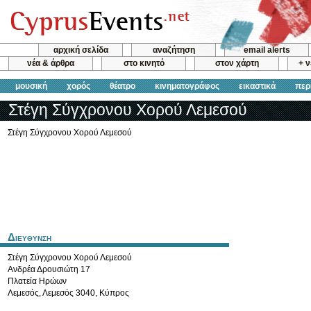
αρχική σελίδα
αναζήτηση
email alerts
νέα & άρθρα
στο κινητό
στον χάρτη
+ 
μουσική
χορός
θέατρο
κινηματογράφος
εικαστικά
περ
Στέγη Σύγχρονου Χορού Λεμεσού
Στέγη Σύγχρονου Χορού Λεμεσού
Διευθυνση
Στέγη Σύγχρονου Χορού Λεμεσού
Ανδρέα Δρουσιώτη 17
Πλατεία Ηρώων
Λεμεσός
,
Λεμεσός
3040
,
Κύπρος