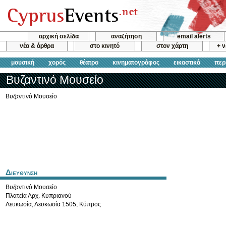
αρχική σελίδα
αναζήτηση
email alerts
νέα & άρθρα
στο κινητό
στον χάρτη
+ 
μουσική
χορός
θέατρο
κινηματογράφος
εικαστικά
περ
Βυζαντινό Μουσείο
Βυζαντινό Μουσείο
Διευθυνση
Βυζαντινό Μουσείο
Πλατεία Αρχ. Κυπριανού
Λευκωσία
,
Λευκωσία
1505
,
Κύπρος