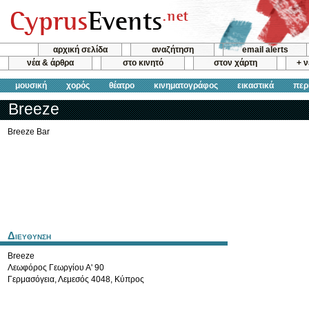
αρχική σελίδα
αναζήτηση
email alerts
νέα & άρθρα
στο κινητό
στον χάρτη
+ 
μουσική
χορός
θέατρο
κινηματογράφος
εικαστικά
περ
Breeze
Breeze Bar
Διευθυνση
Breeze
Λεωφόρος Γεωργίου Α' 90
Γερμασόγεια
,
Λεμεσός
4048
,
Κύπρος