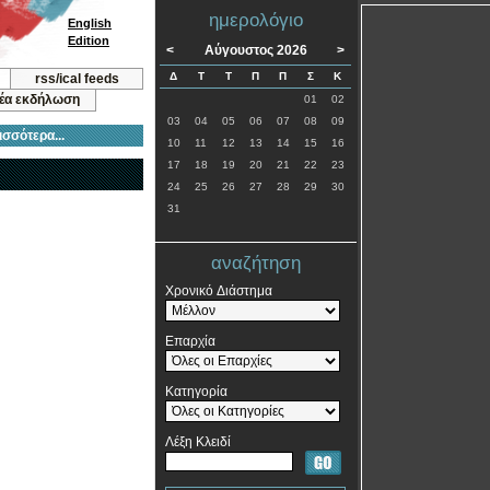
ημερολόγιο
English
Edition
<
Αύγουστος 2026
>
Δ
Τ
Τ
Π
Π
Σ
Κ
rss/ical feeds
νέα εκδήλωση
01
02
03
04
05
06
07
08
09
ισσότερα...
10
11
12
13
14
15
16
17
18
19
20
21
22
23
24
25
26
27
28
29
30
31
αναζήτηση
Χρονικό Διάστημα
Επαρχία
Κατηγορία
Λέξη Κλειδί