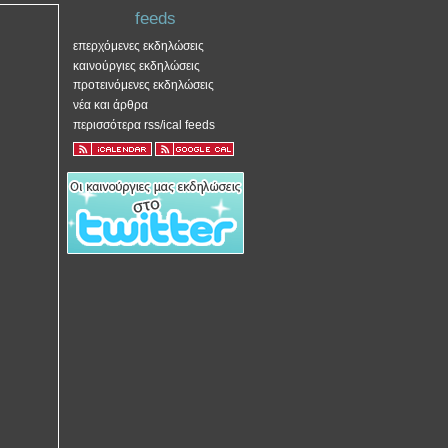
feeds
επερχόμενες εκδηλώσεις
καινούργιες εκδηλώσεις
προτεινόμενες εκδηλώσεις
νέα και άρθρα
περισσότερα rss/ical feeds