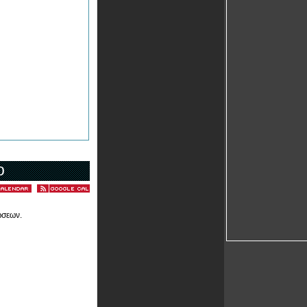
ο
ώσεων.