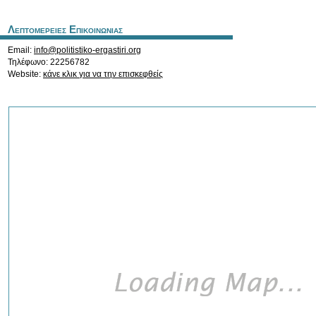
Λεπτομερειες Επικοινωνιας
Email:
info@politistiko-ergastiri.org
Τηλέφωνο: 22256782
Website:
κάνε κλικ για να την επισκεφθείς