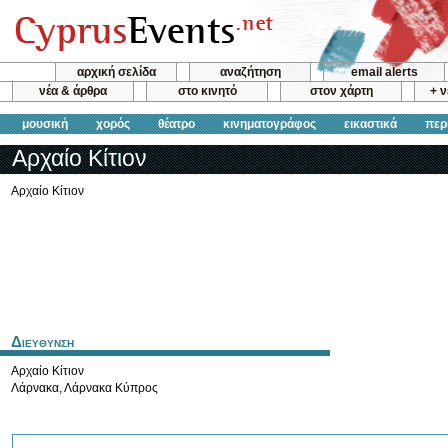
αρχική σελίδα
αναζήτηση
email alerts
νέα & άρθρα
στο κινητό
στον χάρτη
+ 
μουσική
χορός
θέατρο
κινηματογράφος
εικαστικά
περ
Αρχαίο Κίτιον
Αρχαίο Κίτιον
Διευθυνση
Αρχαίο Κίτιον
Λάρνακα
,
Λάρνακα
Κύπρος