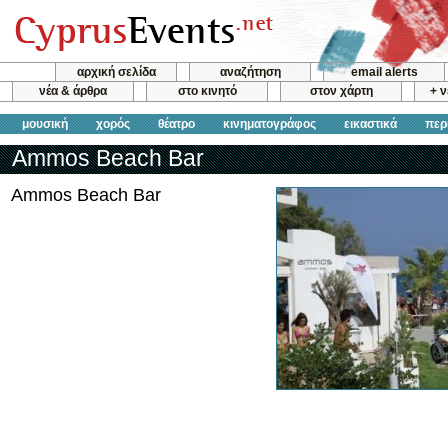
αρχική σελίδα
αναζήτηση
email alerts
νέα & άρθρα
στο κινητό
στον χάρτη
+ 
μουσική
χορός
θέατρο
κινηματογράφος
εικαστικά
περ
Ammos Beach Bar
Ammos Beach Bar