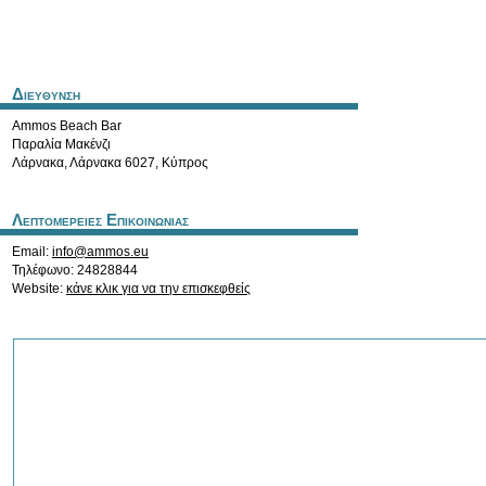
Διευθυνση
Ammos Beach Bar
Παραλία Μακένζι
Λάρνακα
,
Λάρνακα
6027
,
Κύπρος
Λεπτομερειες Επικοινωνιας
Email:
info@ammos.eu
Τηλέφωνο: 24828844
Website:
κάνε κλικ για να την επισκεφθείς