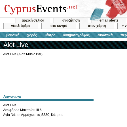
αρχική σελίδα
αναζήτηση
email alerts
νέα & άρθρα
στο κινητό
στον χάρτη
+ 
μουσική
χορός
θέατρο
κινηματογράφος
εικαστικά
περ
Alot Live
Alot Live (Aloft Music Bar)
Διευθυνση
Alot Live
Λεωφόρος Μακαρίου ΙΙΙ 6
Αγία Νάπα
,
Αμμόχωστος
5330
,
Κύπρος