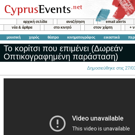
αρχική σελίδα
αναζήτηση
email alerts
νέα & άρθρα
στο κινητό
στον χάρτη
+ 
μουσική
χορός
θέατρο
κινηματογράφος
εικαστικά
περ
Το κορίτσι που επιμένει (Δωρεάν
Οπτικογραφημένη παράσταση)
Δημοσιεύθηκε στις 27/