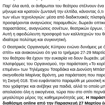
Παρ’ όλα αυτά, οι άνθρωποι του θεάτρου στέλνουν ένα
μήνυμα και κρατούν ζωντανή την ελπίδα, κάνοντας ό,τ
των νέων τεχνολογιών: μέσα από διαδικτυακές πλατφό
προσφέρονται αναγνώσεις παραμυθιών, δωρεάν οπτι
παραστάσεις, αναγνώσεις σονέτων, θεατρικών έργων, π
Αυτή η αφειδώλευτη προσφορά των καλλιτεχνών του θε
ιδιαίτερα πολύτιμη και συγκινητική.
Ο Θεατρικός Οργανισμός Κύπρου ενώνει δυνάμεις με 
σπίτι» και ανακοινώνει ότι για το τριήμερο 27-29 Μαρτί
του θεάτρου θα έχουν την ευκαιρία να δουν δωρεάν, μέ
πλατφόρμες του Οργανισμού, την παράσταση «Το κορί
επιμένει» των Τηλέμαχου Τσαρδάκα και Διονύση Μπάστ
σκηνοθεσία Μαρίνας Βρόντη, μια παράσταση που παρ
τη Σκηνή 018. Ένα ευφάνταστο παραμύθι με μουσική κα
που γράφτηκε και ανέβηκε για παιδιά, αλλά το οποίο μ
απολαύσει όλη η οικογένεια, τώρα που στο σπίτι περνά
μεγαλύτερο μέρος της καθημερινότητάς μας.
Η παράστ
διαθέσιμη online από την Παρασκευή 27 Μαρτίου έ