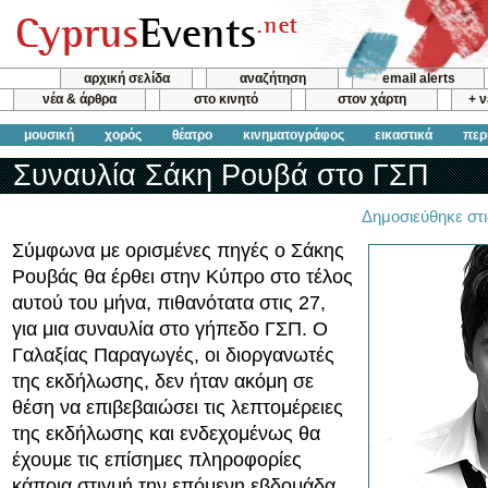
αρχική σελίδα
αναζήτηση
email alerts
νέα & άρθρα
στο κινητό
στον χάρτη
+ 
μουσική
χορός
θέατρο
κινηματογράφος
εικαστικά
περ
Συναυλία Σάκη Ρουβά στο ΓΣΠ
Δημοσιεύθηκε στι
Σύμφωνα με ορισμένες πηγές o Σάκης
Ρουβάς θα έρθει στην Κύπρο στο τέλος
αυτού του μήνα, πιθανότατα στις 27,
για μια συναυλία στο γήπεδο ΓΣΠ. Ο
Γαλαξίας Παραγωγές, οι διοργανωτές
της εκδήλωσης, δεν ήταν ακόμη σε
θέση να επιβεβαιώσει τις λεπτομέρειες
της εκδήλωσης και ενδεχομένως θα
έχουμε τις επίσημες πληροφορίες
κάποια στιγμή την επόμενη εβδομάδα.