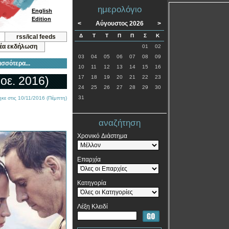
ημερολόγιο
English
Edition
<
Αύγουστος 2026
>
Δ
Τ
Τ
Π
Π
Σ
Κ
rss/ical feeds
νέα εκδήλωση
01
02
03
04
05
06
07
08
09
ισσότερα...
10
11
12
13
14
15
16
οε. 2016)
17
18
19
20
21
22
23
24
25
26
27
28
29
30
31
κε στις 10/11/2016 (Πέμπτη)
αναζήτηση
Χρονικό Διάστημα
Επαρχία
Κατηγορία
Λέξη Κλειδί