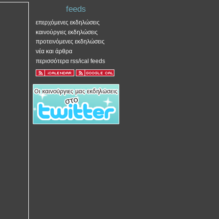
feeds
επερχόμενες εκδηλώσεις
καινούργιες εκδηλώσεις
προτεινόμενες εκδηλώσεις
νέα και άρθρα
περισσότερα rss/ical feeds