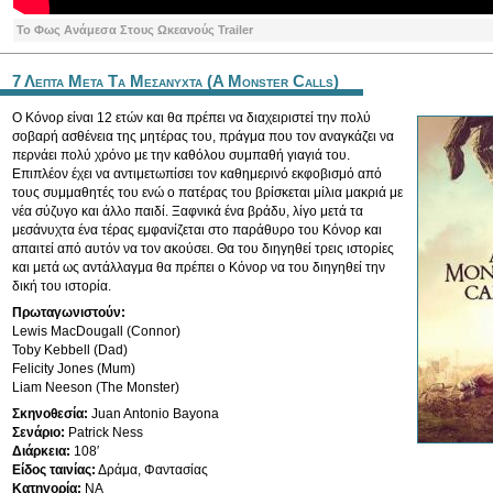
Το Φως Ανάμεσα Στους Ωκεανούς Trailer
7 Λεπτα Μετα Τα Μεσανυχτα (A Monster Calls)
Ο Κόνορ είναι 12 ετών και θα πρέπει να διαχειριστεί την πολύ
σοβαρή ασθένεια της μητέρας του, πράγμα που τον αναγκάζει να
περνάει πολύ χρόνο με την καθόλου συμπαθή γιαγιά του.
Επιπλέον έχει να αντιμετωπίσει τον καθημερινό εκφοβισμό από
τους συμμαθητές του ενώ ο πατέρας του βρίσκεται μίλια μακριά με
νέα σύζυγο και άλλο παιδί. Ξαφνικά ένα βράδυ, λίγο μετά τα
μεσάνυχτα ένα τέρας εμφανίζεται στο παράθυρο του Κόνορ και
απαιτεί από αυτόν να τον ακούσει. Θα του διηγηθεί τρεις ιστορίες
και μετά ως αντάλλαγμα θα πρέπει ο Κόνορ να του διηγηθεί την
δική του ιστορία.
Πρωταγωνιστούν:
Lewis MacDougall (Connor)
Toby Kebbell (Dad)
Felicity Jones (Mum)
Liam Neeson (The Monster)
Σκηνοθεσία:
Juan Antonio Bayona
Σενάριο:
Patrick Ness
Διάρκεια:
108′
Είδος ταινίας:
Δράμα, Φαντασίας
Κατηγορία:
ΝΑ