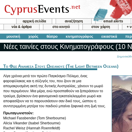
αρχική σελίδα
αναζήτηση
email alerts
νέα & άρθρα
στο κινητό
στον χάρτη
+ 
μουσική
χορός
θέατρο
κινηματογράφος
εικαστικά
περ
Νέες ταινίες στους Κινηματογράφους (10 Ν
Δημοσιεύθη
Το Φως Αναμεσα Στους Ωκεανους (The Light Between Oceans)
Λίγα χρόνια μετά τον πρώτο Παγκόσμιο Πόλεμο, ένας
φαροφύλακας και η σύζυγός του, που ζουν σε μια
απομακρυσμένη ακτή της δυτικής Αυστραλίας, χάνουν το μωρό
που περιμένουν. Μια μέρα, ενώ προσπαθούν να ξεπεράσουν το
τραύμα, βρίσκουν ένα φαινομενικά εγκαταλελειμμένο μωρό και
αποφασίζουν να το παρουσιάσουν σαν δικό τους, ώσπου η
συντετριμμένη μητέρα του παιδιού μπαίνει ξαφνικά στη ζωή τους.
Πρωταγωνιστούν:
Michael Fassbender (Tom Sherbourne)
Alicia Vikander (Isabel Sherbourne)
Rachel Weisz (Hannah Roennfeldt)