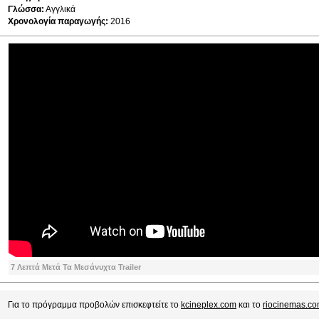
Γλώσσα:
Αγγλικά
Χρονολογία παραγωγής:
2016
7 Λεπτά Μετά Τα Μεσάνυχτα Trailer
Για το πρόγραμμα προβολών επισκεφτείτε το
kcineplex.com
και το
riocinemas.co