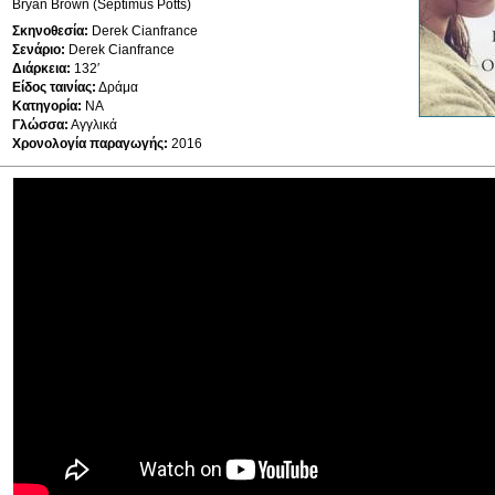
Bryan Brown (Septimus Potts)
Σκηνοθεσία:
Derek Cianfrance
Σενάριο:
Derek Cianfrance
Διάρκεια:
132′
Είδος ταινίας:
Δράμα
Κατηγορία:
ΝΑ
Γλώσσα:
Αγγλικά
Χρονολογία παραγωγής:
2016