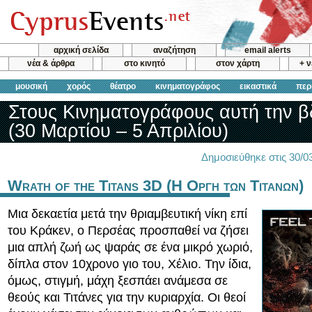
αρχική σελίδα
αναζήτηση
email alerts
νέα & άρθρα
στο κινητό
στον χάρτη
+ 
μουσική
χορός
θέατρο
κινηματογράφος
εικαστικά
περ
Στους Κινηματογράφους αυτή την 
(30 Μαρτίου – 5 Απριλίου)
Δημοσιεύθηκε στις 30/
Wrath of the Titans 3D (Η Οργη των Τιτανων)
Μια δεκαετία μετά την θριαμβευτική νίκη επί
του Κράκεν, ο Περσέας προσπαθεί να ζήσει
μια απλή ζωή ως ψαράς σε ένα μικρό χωριό,
δίπλα στον 10χρονο γιο του, Χέλιο. Την ίδια,
όμως, στιγμή, μάχη ξεσπάει ανάμεσα σε
θεούς και Τιτάνες για την κυριαρχία. Οι θεοί