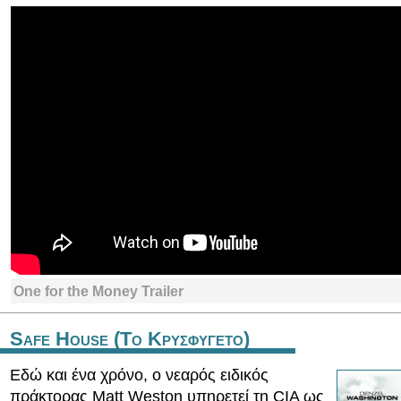
One for the Money Trailer
Safe House (Το Κρυσφυγετο)
Εδώ και ένα χρόνο, ο νεαρός ειδικός
πράκτορας Matt Weston υπηρετεί τη CIA ως