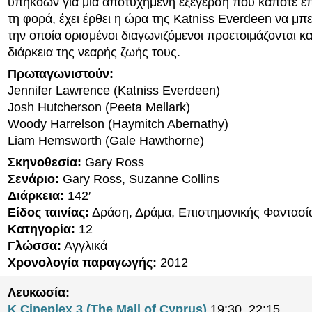
υπηκόων για μία αποτυχημένη εξέγερση που κάποτε επ
τη φορά, έχει έρθει η ώρα της Katniss Everdeen να μπε
την οποία ορισμένοι διαγωνιζόμενοι προετοιμάζονται κα
διάρκεια της νεαρής ζωής τους.
Πρωταγωνιστούν:
Jennifer Lawrence (Katniss Everdeen)
Josh Hutcherson (Peeta Mellark)
Woody Harrelson (Haymitch Abernathy)
Liam Hemsworth (Gale Hawthorne)
Σκηνοθεσία:
Gary Ross
Σενάριο:
Gary Ross, Suzanne Collins
Διάρκεια:
142′
Είδος ταινίας:
Δράση, Δράμα, Επιστημονικής Φαντασί
Κατηγορία:
12
Γλώσσα:
Αγγλικά
Χρονολογία παραγωγής:
2012
Λευκωσία:
K Cineplex 3 (The Mall of Cyprus)
19:30, 22:15