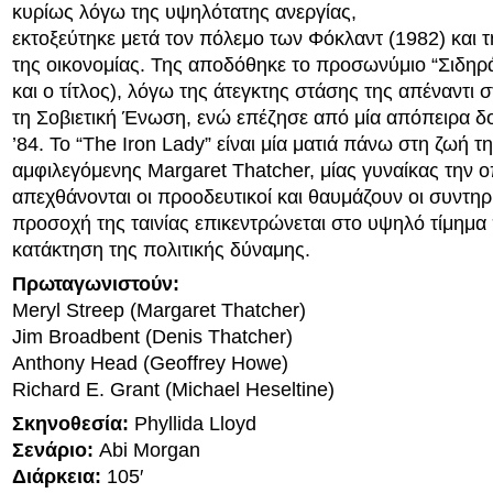
κυρίως λόγω της υψηλότατης ανεργίας,
εκτοξεύτηκε μετά τον πόλεμο των Φόκλαντ (1982) και 
της οικονομίας. Της αποδόθηκε το προσωνύμιο “Σιδηρά
και ο τίτλος), λόγω της άτεγκτης στάσης της απέναντι σ
τη Σοβιετική Ένωση, ενώ επέζησε από μία απόπειρα δ
’84. Το “The Iron Lady” είναι μία ματιά πάνω στη ζωή τ
αμφιλεγόμενης Margaret Thatcher, μίας γυναίκας την 
απεχθάνονται οι προοδευτικοί και θαυμάζουν οι συντηρ
προσοχή της ταινίας επικεντρώνεται στο υψηλό τίμημα 
κατάκτηση της πολιτικής δύναμης.
Πρωταγωνιστούν:
Meryl Streep (Margaret Thatcher)
Jim Broadbent (Denis Thatcher)
Anthony Head (Geoffrey Howe)
Richard E. Grant (Michael Heseltine)
Σκηνοθεσία:
Phyllida Lloyd
Σενάριο:
Abi Morgan
Διάρκεια:
105′