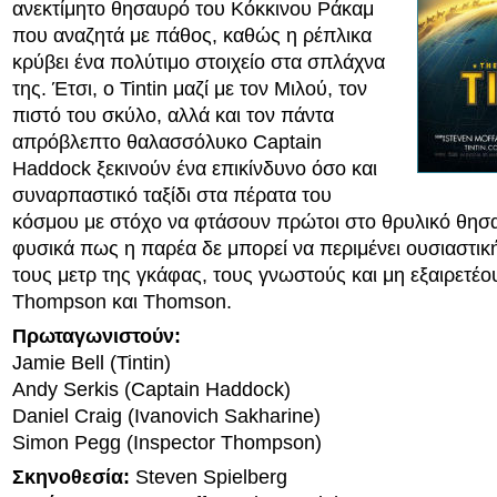
ανεκτίμητο θησαυρό του Κόκκινου Ράκαμ
που αναζητά με πάθος, καθώς η ρέπλικα
κρύβει ένα πολύτιμο στοιχείο στα σπλάχνα
της. Έτσι, ο Tintin μαζί με τον Μιλού, τον
πιστό του σκύλο, αλλά και τον πάντα
απρόβλεπτο θαλασσόλυκο Captain
Haddock ξεκινούν ένα επικίνδυνο όσο και
συναρπαστικό ταξίδι στα πέρατα του
κόσμου με στόχο να φτάσουν πρώτοι στο θρυλικό θησα
φυσικά πως η παρέα δε μπορεί να περιμένει ουσιαστικ
τους μετρ της γκάφας, τους γνωστούς και μη εξαιρετέου
Thompson και Thomson.
Πρωταγωνιστούν:
Jamie Bell (Tintin)
Andy Serkis (Captain Haddock)
Daniel Craig (Ivanovich Sakharine)
Simon Pegg (Inspector Thompson)
Σκηνοθεσία:
Steven Spielberg