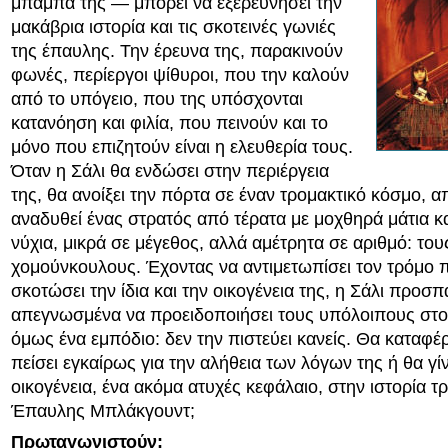
μπαμπά της — μπορεί να εξερευνήσει την
μακάβρια ιστορία και τις σκοτεινές γωνιές
της έπαυλης. Την έρευνα της, παρακινούν
φωνές, περίεργοι ψίθυροι, που την καλούν
από το υπόγειο, που της υπόσχονται
κατανόηση και φιλία, που πεινούν και το
μόνο που επιζητούν είναι η ελευθερία τους.
Όταν η Σάλι θα ενδώσει στην περιέργεια
της, θα ανοίξει την πόρτα σε έναν τρομακτικό κόσμο, α
αναδυθεί ένας στρατός από τέρατα με μοχθηρά μάτια κ
νύχια, μικρά σε μέγεθος, αλλά αμέτρητα σε αριθμό: του
χομούνκουλους. Έχοντας να αντιμετωπίσει τον τρόμο π
σκοτώσει την ίδια και την οικογένεια της, η Σάλι προσπ
απεγνωσμένα να προειδοποιήσει τους υπόλοιπους στο 
όμως ένα εμπόδιο: δεν την πιστεύει κανείς. Θα καταφέρ
πείσει εγκαίρως για την αλήθεια των λόγων της ή θα γίνε
οικογένεια, ένα ακόμα ατυχές κεφάλαιο, στην ιστορία τ
Έπαυλης Μπλάκγουντ;
Πρωταγωνιστούν: