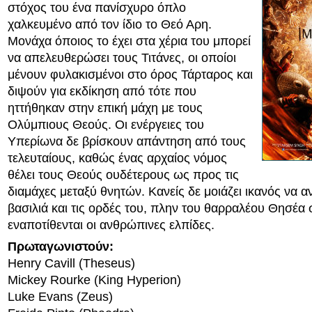
στόχος του ένα πανίσχυρο όπλο
χαλκευμένο από τον ίδιο το Θεό Αρη.
Μονάχα όποιος το έχει στα χέρια του μπορεί
να απελευθερώσει τους Τιτάνες, οι οποίοι
μένουν φυλακισμένοι στο όρος Τάρταρος και
διψούν για εκδίκηση από τότε που
ηττήθηκαν στην επική μάχη με τους
Ολύμπιους Θεούς. Οι ενέργειες του
Υπερίωνα δε βρίσκουν απάντηση από τους
τελευταίους, καθώς ένας αρχαίος νόμος
θέλει τους Θεούς ουδέτερους ως προς τις
διαμάχες μεταξύ θνητών. Κανείς δε μοιάζει ικανός να α
βασιλιά και τις ορδές του, πλην του θαρραλέου Θησέα 
εναποτίθενται οι ανθρώπινες ελπίδες.
Πρωταγωνιστούν:
Henry Cavill (Theseus)
Mickey Rourke (King Hyperion)
Luke Evans (Zeus)