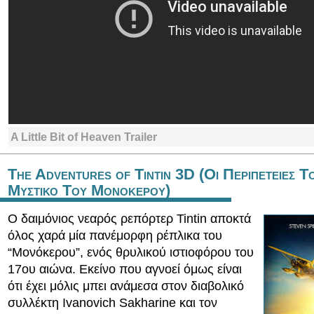
A Little Bit of Heaven Trailer
The Adventures of Tintin 3D (Οι Περιπετειες Τ
Μυστικο Του Μονοκερου)
Ο δαιμόνιος νεαρός ρεπόρτερ Tintin αποκτά
όλος χαρά μία πανέμορφη ρέπλικα του
“Μονόκερου”, ενός θρυλικού ιστιοφόρου του
17ου αιώνα. Εκείνο που αγνοεί όμως είναι
ότι έχει μόλις μπει ανάμεσα στον διαβολικό
συλλέκτη Ivanovich Sakharine και τον