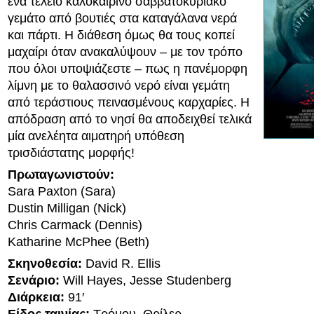
ένα τέλειο καλοκαιρινό σαββατοκύριακο
γεμάτο από βουτιές στα καταγάλανα νερά
και πάρτι. Η διάθεση όμως θα τους κοπεί
μαχαίρι όταν ανακαλύψουν – με τον τρόπο
που όλοι υποψιάζεστε – πως η πανέμορφη
λίμνη με το θαλασσινό νερό είναι γεμάτη
από τεράστιους πεινασμένους καρχαρίες. Η
απόδραση από το νησί θα αποδειχθεί τελικά
μία ανελέητα αιματηρή υπόθεση
τρισδιάστατης μορφής!
Πρωταγωνιστούν:
Sara Paxton (Sara)
Dustin Milligan (Nick)
Chris Carmack (Dennis)
Katharine McPhee (Beth)
Σκηνοθεσία:
David R. Ellis
Σενάριο:
Will Hayes, Jesse Studenberg
Διάρκεια:
91′