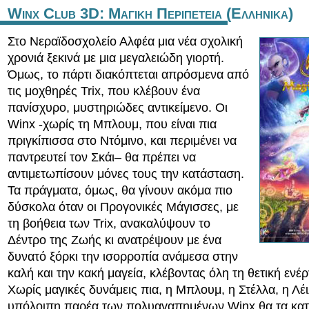
Winx Club 3D: Μαγικη Περιπετεια (Ελληνικα)
Στο Νεραϊδοσχολείο Αλφέα μια νέα σχολική
χρονιά ξεκινά με μια μεγαλειώδη γιορτή.
Όμως, το πάρτι διακόπτεται απρόσμενα από
τις μοχθηρές Trix, που κλέβουν ένα
πανίσχυρο, μυστηριώδες αντικείμενο. Οι
Winx -χωρίς τη Μπλουμ, που είναι πια
πριγκίπισσα στο Ντόμινο, και περιμένει να
παντρευτεί τον Σκάι– θα πρέπει να
αντιμετωπίσουν μόνες τους την κατάσταση.
Τα πράγματα, όμως, θα γίνουν ακόμα πιο
δύσκολα όταν οι Προγονικές Μάγισσες, με
τη βοήθεια των Trix, ανακαλύψουν το
Δέντρο της Ζωής κι ανατρέψουν με ένα
δυνατό ξόρκι την ισορροπία ανάμεσα στην
καλή και την κακή μαγεία, κλέβοντας όλη τη θετική ενέρ
Χωρίς μαγικές δυνάμεις πια, η Μπλουμ, η Στέλλα, η Λέι
υπόλοιπη παρέα των πολυαγαπημένων Winx θα τα κα