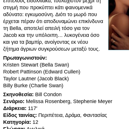
επιτέλους ειδυλλιακά, τουλάχιστον μέχρι τη
στιγμή που προκύπτει κάτι φαινομενικά
αδύνατο: εγκυμοσύνη. Διότι το μωρό που
έρχεται πέραν ότι αποδυναμώνει επικίνδυνα
τη Bella, αποτελεί απειλή τόσο για τον
Jacob και την υπόλοιπη… λυκογένεια όσο
και για τα βαμπίρ, ανοίγοντας εκ νέου
ζήτημα άγριων συγκρούσεων μεταξύ τους.
Πρωταγωνιστούν:
Kristen Stewart (Bella Swan)
Robert Pattinson (Edward Cullen)
Taylor Lautner (Jacob Black)
Billy Burke (Charlie Swan)
Σκηνοθεσία:
Bill Condon
Σενάριο:
Melissa Rosenberg, Stephenie Meyer
Διάρκεια:
117′
Είδος ταινίας:
Περιπέτεια, Δράμα, Φαντασίας
Κατηγορία:
12