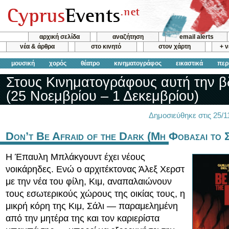
αρχική σελίδα
αναζήτηση
email alerts
νέα & άρθρα
στο κινητό
στον χάρτη
+ 
μουσική
χορός
θέατρο
κινηματογράφος
εικαστικά
περ
Στους Κινηματογράφους αυτή την 
(25 Νοεμβρίου – 1 Δεκεμβρίου)
Δημοσιεύθηκε στις 25/
Don’t Be Afraid of the Dark (Μη Φοβασαι το Σ
Η Έπαυλη Μπλάκγουντ έχει νέους
νοικάρηδες. Ενώ ο αρχιτέκτονας Άλεξ Χερστ
με την νέα του φίλη, Κιμ, αναπαλαιώνουν
τους εσωτερικούς χώρους της οικίας τους, η
μικρή κόρη της Κιμ, Σάλι — παραμελημένη
από την μητέρα της και τον καριερίστα