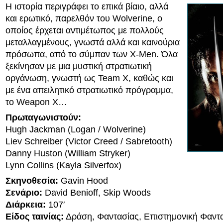
Η ιστορία περιγράφει το επικά βίαιο, αλλά
και ερωτικό, παρελθόν του Wolverine, ο
οποίος έρχεται αντιμέτωπος με πολλούς
μεταλλαγμένους, γνωστά αλλά και καινούρια
πρόσωπα, από το σύμπαν των X-Men. Όλα
ξεκίνησαν με μια μυστική στρατιωτική
οργάνωση, γνωστή ως Team X, καθώς και
με ένα απειλητικό στρατιωτικό πρόγραμμα,
το Weapon X…
Πρωταγωνιστούν:
Hugh Jackman (Logan / Wolverine)
Liev Schreiber (Victor Creed / Sabretooth)
Danny Huston (William Stryker)
Lynn Collins (Kayla Silverfox)
Σκηνοθεσία:
Gavin Hood
Σενάριο:
David Benioff, Skip Woods
Διάρκεια:
107′
Είδος ταινίας:
Δράση, Φαντασίας, Επιστημονική Φαντα