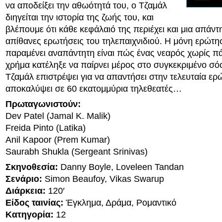
να αποδείξει την αθωότητά του, ο Τζαμάλ
διηγείται την ιστορία της ζωής του, και
βλέπουμε ότι κάθε κεφάλαιό της περιέχει και μια απάντ
απίθανες ερωτήσεις του τηλεπαιχνιδιού. Η μόνη ερώτ
παραμένει αναπάντητη είναι πώς ένας νεαρός χωρίς πά
χρήμα κατέληξε να παίρνει μέρος στο συγκεκριμένο σό
Τζαμάλ επιστρέψει για να απαντήσει στην τελευταία ερ
αποκαλύψει σε 60 εκατομμύρια τηλεθεατές…
Πρωταγωνιστούν:
Dev Patel (Jamal K. Malik)
Freida Pinto (Latika)
Anil Kapoor (Prem Kumar)
Saurabh Shukla (Sergeant Srinivas)
Σκηνοθεσία:
Danny Boyle, Loveleen Tandan
Σενάριο:
Simon Beaufoy, Vikas Swarup
Διάρκεια:
120′
Είδος ταινίας:
Έγκλημα, Δράμα, Ρομαντικό
Κατηγορία:
12