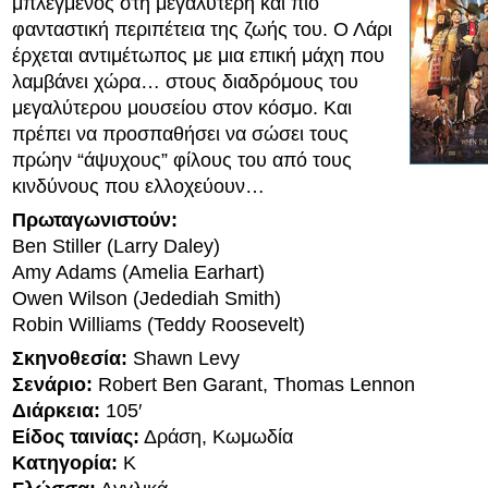
μπλεγμένος στη μεγαλύτερη και πιο
φανταστική περιπέτεια της ζωής του. Ο Λάρι
έρχεται αντιμέτωπος με μια επική μάχη που
λαμβάνει χώρα… στους διαδρόμους του
μεγαλύτερου μουσείου στον κόσμο. Και
πρέπει να προσπαθήσει να σώσει τους
πρώην “άψυχους” φίλους του από τους
κινδύνους που ελλοχεύουν…
Πρωταγωνιστούν:
Ben Stiller (Larry Daley)
Amy Adams (Amelia Earhart)
Owen Wilson (Jedediah Smith)
Robin Williams (Teddy Roosevelt)
Σκηνοθεσία:
Shawn Levy
Σενάριο:
Robert Ben Garant, Thomas Lennon
Διάρκεια:
105′
Είδος ταινίας:
Δράση, Κωμωδία
Κατηγορία:
K