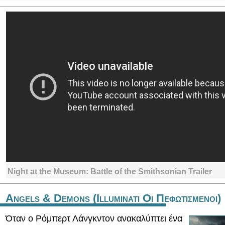
Night at the Museum: Battle of the Smithsonian Trailer
Angels & Demons (Illuminati Οι Πεφωτισμενοι)
Όταν ο Ρόμπερτ Λάνγκντον ανακαλύπτει ένα