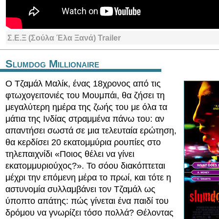
Σ.Ε.Ξ (Σούλα Έλα Ξανά) Trailer
Slumdog Millionaire
Ο Τζαμάλ Μαλίκ, ένας 18χρονος από τις
φτωχογειτονιές του Μουμπάι, θα ζήσει τη
μεγαλύτερη ημέρα της ζωής του με όλα τα
μάτια της Ινδίας στραμμένα πάνω του: αν
απαντήσει σωστά σε μια τελευταία ερώτηση,
θα κερδίσει 20 εκατομμύρια ρουπίες στο
τηλεπαιχνίδι «Ποιος θέλει να γίνει
εκατομμυριούχος?». Το σόου διακόπτεται
μέχρι την επόμενη μέρα το πρωί, και τότε η
αστυνομία συλλαμβάνει τον Τζαμάλ ως
ύποπτο απάτης: πώς γίνεται ένα παιδί του
δρόμου να γνωρίζει τόσο πολλά? Θέλοντας