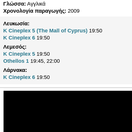
Γλώσσα:
Αγγλικά
Χρονολογία παραγωγής:
2009
Λευκωσία:
K Cineplex 5 (The Mall of Cyprus)
19:50
K Cineplex 6
19:50
Λεμεσός:
K Cineplex 5
19:50
Othellos 1
19:45, 22:00
Λάρνακα:
K Cineplex 6
19:50