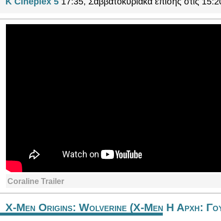
K Cineplex 5
17:35, Σαββατοκύριακα επίσης στις 15:2
Coraline Trailer
X-Men Origins: Wolverine (X-Men Η Αρχη: Γου