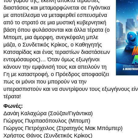
του γάμου της, εκείνη αποκτά τεράστιες
διαστάσεις και μεταμορφώνεται σε Γιγάντικα
με αποτέλεσμα να μεταφερθεί εσπευσμένα
από το στρατό σε μια μυστική κυβερνητική
βάση όπου φυλάσσονται και άλλα τέρατα (ο
Μπομπ, μια άμορφη, ανεγκέφαλη μπλε
μάζα, ο Συνδετικός Κρίκος, ο Καθηγητής
Κατσαρίδας και ένας τεραστίων διαστάσεων
εντομόσαυρος)… Όταν όμως εξωγήινοι
κάνουν την εμφάνισή τους και απειλούν τη
Γη με καταστροφή, ο Πρόεδρος αποφασίζει
πως οι μόνοι που μπορούν να την
υπερασπιστούν και να συντρίψουν τους εξωγήινους είν
τέρατα!
Φωνές:
Δανάη Καλαχώρα (Σούζαν/Γιγάντικα)
Γιώργος Πυρπασόπουλος (Μπομπ)
Γιώργος Πετρόχειλος (Στρατηγός Μακ Μπόμπερ)
Χρήστος Θάνος (Συνδετικός Κρίκος)