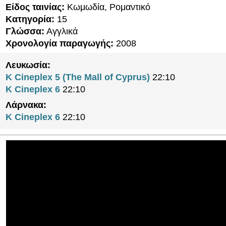
Είδος ταινίας:
Κωμωδία, Ρομαντικό
Κατηγορία:
15
Γλώσσα:
Αγγλικά
Χρονολογία παραγωγής:
2008
Λευκωσία:
K Cineplex 5 (The Mall of Cyprus)
22:10
K Cineplex 6
22:10
Λάρνακα:
K Cineplex 6
22:10