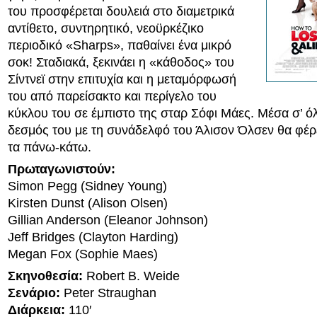
του προσφέρεται δουλειά στο διαμετρικά
αντίθετο, συντηρητικό, νεοϋρκέζικο
περιοδικό «Sharps», παθαίνει ένα μικρό
σοκ! Σταδιακά, ξεκινάει η «κάθοδος» του
Σίντνεϊ στην επιτυχία και η μεταμόρφωσή
του από παρείσακτο και περίγελο του
κύκλου του σε έμπιστο της σταρ Σόφι Μάες. Μέσα σ’ όλ
δεσμός του με τη συνάδελφό του Άλισον Όλσεν θα φέρ
τα πάνω-κάτω.
Πρωταγωνιστούν:
Simon Pegg (Sidney Young)
Kirsten Dunst (Alison Olsen)
Gillian Anderson (Eleanor Johnson)
Jeff Bridges (Clayton Harding)
Megan Fox (Sophie Maes)
Σκηνοθεσία:
Robert B. Weide
Σενάριο:
Peter Straughan
Διάρκεια:
110′