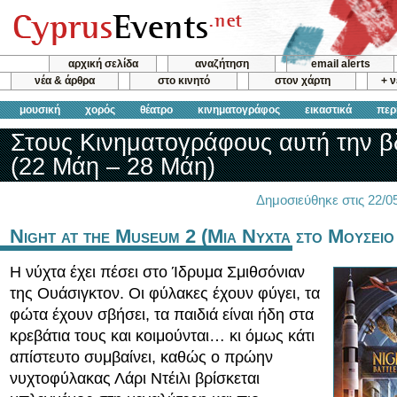
αρχική σελίδα
αναζήτηση
email alerts
νέα & άρθρα
στο κινητό
στον χάρτη
+ 
μουσική
χορός
θέατρο
κινηματογράφος
εικαστικά
περ
Στους Κινηματογράφους αυτή την 
(22 Μάη – 28 Μάη)
Δημοσιεύθηκε στις 22/
Night at the Museum 2 (Μια Νυχτα στο Μουσειο
Η νύχτα έχει πέσει στο Ίδρυμα Σμιθσόνιαν
της Ουάσιγκτον. Οι φύλακες έχουν φύγει, τα
φώτα έχουν σβήσει, τα παιδιά είναι ήδη στα
κρεβάτια τους και κοιμούνται… κι όμως κάτι
απίστευτο συμβαίνει, καθώς ο πρώην
νυχτοφύλακας Λάρι Ντέιλι βρίσκεται